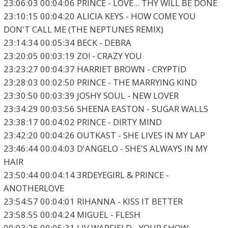
23:06:03 00:04:06 PRINCE - LOVE... THY WILL BE DONE
23:10:15 00:04:20 ALICIA KEYS - HOW COME YOU
DON'T CALL ME (THE NEPTUNES REMIX)
23:14:34 00:05:34 BECK - DEBRA
23:20:05 00:03:19 ZO! - CRAZY YOU
23:23:27 00:04:37 HARRIET BROWN - CRYPTID
23:28:03 00:02:50 PRINCE - THE MARRYING KIND
23:30:50 00:03:39 JOSHY SOUL - NEW LOVER
23:34:29 00:03:56 SHEENA EASTON - SUGAR WALLS
23:38:17 00:04:02 PRINCE - DIRTY MIND
23:42:20 00:04:26 OUTKAST - SHE LIVES IN MY LAP
23:46:44 00:04:03 D'ANGELO - SHE'S ALWAYS IN MY
HAIR
23:50:44 00:04:14 3RDEYEGIRL & PRINCE -
ANOTHERLOVE
23:54:57 00:04:01 RIHANNA - KISS IT BETTER
23:58:55 00:04:24 MIGUEL - FLESH
00:03:26 00:05:31 LIV WARFIELD - YOUR SHOW