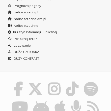
Prognoza pogody
radioszczecin.pl
radioszczecinextra.pl
radioszczecin.tv
Biuletyn Informacji Publicznej
Posłuchaj teraz
Logowanie
DUŻA CZCIONKA
DUŻY KONTRAST