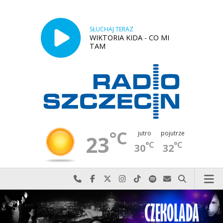
SŁUCHAJ TERAZ
WIKTORIA KIDA - CO MI
TAM
°C
jutro
pojutrze
23
°C
°C
30
32
Najlepiej po prostu do nas zadzwoń
Odwiedź nas na Facebook-u
Odwiedź nas na X
Odwiedź nas na Instagram-ie
Odwiedź nas na TikTok-u
Szukaj nas na Spotify
Wyślij do nas w
Szukaj