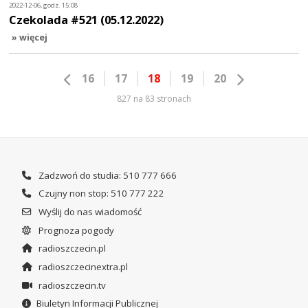
2022-12-06, godz. 15:08
Czekolada #521 (05.12.2022)
» więcej
16
17
18
19
20
827 na 83 stronach
Zadzwoń do studia: 510 777 666
Czujny non stop: 510 777 222
Wyślij do nas wiadomość
Prognoza pogody
radioszczecin.pl
radioszczecinextra.pl
radioszczecin.tv
Biuletyn Informacji Publicznej