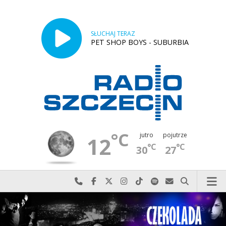
SŁUCHAJ TERAZ
PET SHOP BOYS - SUBURBIA
°C
jutro
pojutrze
12
°C
°C
30
27
Najlepiej po prostu do nas zadzwoń
Odwiedź nas na Facebook-u
Odwiedź nas na X
Odwiedź nas na Instagram-ie
Odwiedź nas na TikTok-u
Szukaj nas na Spotify
Wyślij do nas w
Szukaj