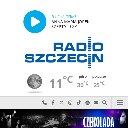
SŁUCHAJ TERAZ
ANNA MARIA JOPEK -
SZEPTY I ŁZY
°C
jutro
pojutrze
11
°C
°C
30
25
Najlepiej po prostu do nas zadzwoń
Odwiedź nas na Facebook-u
Odwiedź nas na X
Odwiedź nas na Instagram-ie
Odwiedź nas na TikTok-u
Szukaj nas na Spotify
Wyślij do nas w
Szukaj