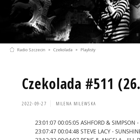
Radio Szczecin
»
Czekolada
»
Playlisty
Czekolada #511 (26
2022-09-27
MILENA MILEWSKA
23:01:07 00:05:05 ASHFORD & SIMPSON -
23:07:47 00:04:48 STEVE LACY - SUNSHI
23:12:32 00:04:07 RENE & ANGELA - I'LL