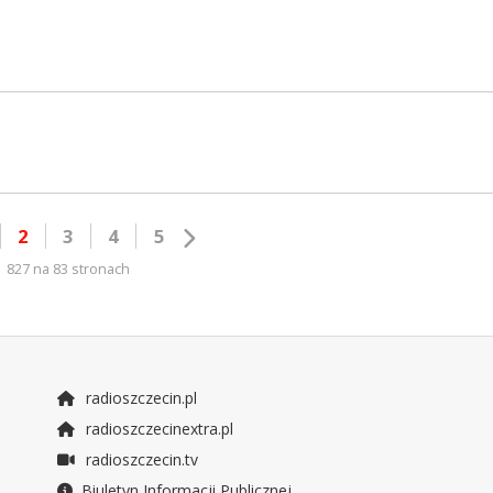
2
3
4
5
827 na 83 stronach
radioszczecin.pl
radioszczecinextra.pl
radioszczecin.tv
Biuletyn Informacji Publicznej