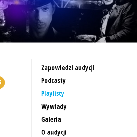
Zapowiedzi audycji
Podcasty
Playlisty
Wywiady
Galeria
O audycji