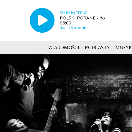
SŁUCHAJ TERAZ
POLSKI PORANEK do
06:00
Radio Szczecin
WIADOMOŚCI
PODCASTY
MUZYK