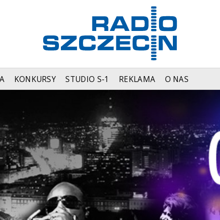
A
KONKURSY
STUDIO S-1
REKLAMA
O NAS