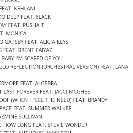
 FEAT. KEHLANI
OO DEEP FEAT. 6LACK
WAY FEAT. PUSHA T
AT. MONICA
TO GATSBY FEAT. ALICIA KEYS
NS FEAT. BRENT FAIYAZ
 BABY I'M SCARED OF YOU
YGLO REFLECTION (ORCHESTRAL VERSION) FEAT. LANA
VERMORE FEAT. ALGEBRA
IT LAST FOREVER FEAT. JACCI MCGHEE
ROOF (WHEN I FEEL THE NEED) FEAT. BRANDY
 SPACE FEAT. SUMMER WALKER
 JAZMINE SULLIVAN
ME HOW LONG FEAT. STEVIE WONDER
LOVE FEAT. ANTHONY HAMILTON