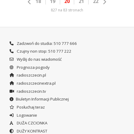
18
19
20
21
22
827 na 83 stronach
Zadzwoń do studia: 510 777 666
Czujny non stop: 510 777 222
Wyślij do nas wiadomość
Prognoza pogody
radioszczecin.pl
radioszczecinextra.pl
radioszczecin.tv
Biuletyn Informacji Publicznej
Posłuchaj teraz
Logowanie
DUŻA CZCIONKA
DUŻY KONTRAST