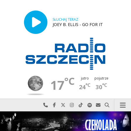
SŁUCHAJ TERAZ
JOEY B. ELLIS - GO FOR IT
°C
jutro
pojutrze
17
°C
°C
24
30
Najlepiej po prostu do nas zadzwoń
Odwiedź nas na Facebook-u
Odwiedź nas na X
Odwiedź nas na Instagram-ie
Odwiedź nas na TikTok-u
Szukaj nas na Spotify
Wyślij do nas w
Szukaj