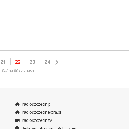
21
22
23
24
827 na 83 stronach
radioszczecin.pl
radioszczecinextra.pl
radioszczecin.tv
Biuletyn Informacji Publicznej