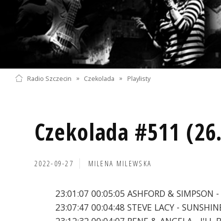
Radio Szczecin
»
Czekolada
»
Playlisty
Czekolada #511 (26
2022-09-27
MILENA MILEWSKA
23:01:07 00:05:05 ASHFORD & SIMPSON -
23:07:47 00:04:48 STEVE LACY - SUNSHI
23:12:32 00:04:07 RENE & ANGELA - I'LL