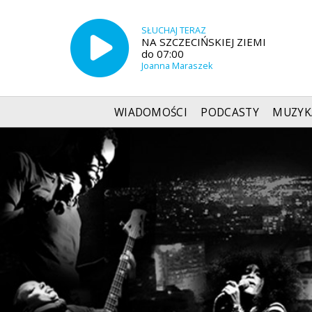
SŁUCHAJ TERAZ
NA SZCZECIŃSKIEJ ZIEMI
do 07:00
Joanna Maraszek
WIADOMOŚCI
PODCASTY
MUZYK