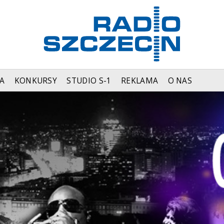
A
KONKURSY
STUDIO S-1
REKLAMA
O NAS