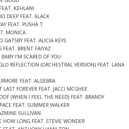
 FEAT. KEHLANI
OO DEEP FEAT. 6LACK
WAY FEAT. PUSHA T
AT. MONICA
TO GATSBY FEAT. ALICIA KEYS
NS FEAT. BRENT FAIYAZ
 BABY I'M SCARED OF YOU
YGLO REFLECTION (ORCHESTRAL VERSION) FEAT. LANA
VERMORE FEAT. ALGEBRA
IT LAST FOREVER FEAT. JACCI MCGHEE
ROOF (WHEN I FEEL THE NEED) FEAT. BRANDY
 SPACE FEAT. SUMMER WALKER
 JAZMINE SULLIVAN
ME HOW LONG FEAT. STEVIE WONDER
LOVE FEAT. ANTHONY HAMILTON