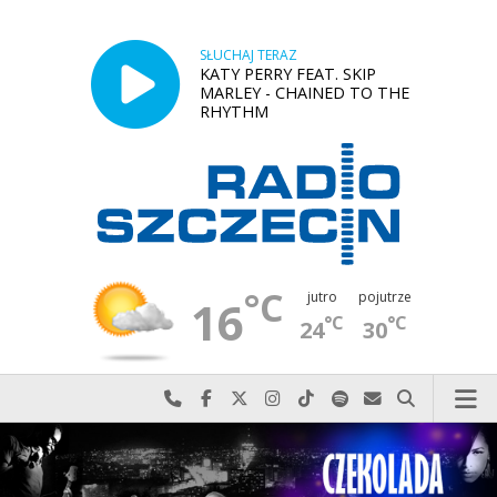
SŁUCHAJ TERAZ
KATY PERRY FEAT. SKIP
MARLEY - CHAINED TO THE
RHYTHM
°C
jutro
pojutrze
16
°C
°C
24
30
Najlepiej po prostu do nas zadzwoń
Odwiedź nas na Facebook-u
Odwiedź nas na X
Odwiedź nas na Instagram-ie
Odwiedź nas na TikTok-u
Szukaj nas na Spotify
Wyślij do nas w
Szukaj