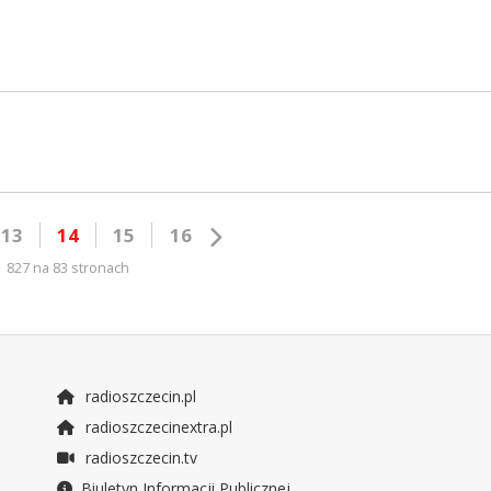
13
14
15
16
827 na 83 stronach
radioszczecin.pl
radioszczecinextra.pl
radioszczecin.tv
Biuletyn Informacji Publicznej