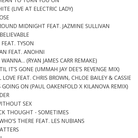
HITE (LIVE AT ELECTRIC LADY)
ROSE
 'ROUND MIDNIGHT FEAT. JAZMINE SULLIVAN
NBELIEVABLE
Y FEAT. TYSON
MAN FEAT. ANOHNI
E WANNA... (RYAN JAMES CARR REMAKE)
‘TIL IT’S GONE (UMMAH JAY DEE’S REVENGE MIX)
L LOVE FEAT. CHRIS BROWN, CHLOE BAILEY & CASSIE
'S GOING ON (PAUL OAKENFOLD X KILANOVA REMIX)
IDER
 WITHOUT SEX
LACK THOUGHT - SOMETIMES
- WHO'S THERE FEAT. LES NUBIANS
MATTERS
N