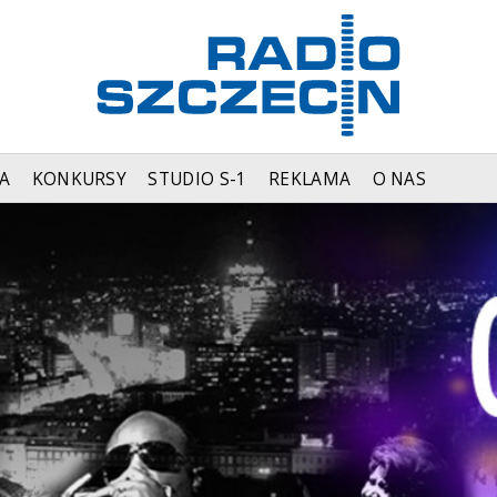
A
KONKURSY
STUDIO S-1
REKLAMA
O NAS