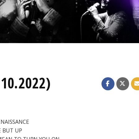
.10.2022)
RENAISSANCE
E BUT UP
'T MEAN TO TURN YOU ON