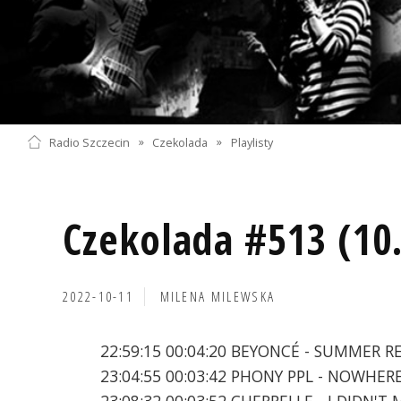
Radio Szczecin
»
Czekolada
»
Playlisty
Czekolada #513 (10
2022-10-11
MILENA MILEWSKA
22:59:15 00:04:20 BEYONCÉ - SUMMER 
23:04:55 00:03:42 PHONY PPL - NOWHER
23:08:32 00:03:52 CHERRELLE - I DIDN