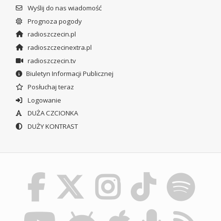
Wyślij do nas wiadomość
Prognoza pogody
radioszczecin.pl
radioszczecinextra.pl
radioszczecin.tv
Biuletyn Informacji Publicznej
Posłuchaj teraz
Logowanie
DUŻA CZCIONKA
DUŻY KONTRAST