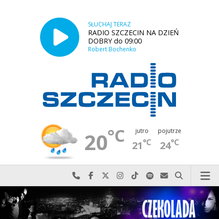
SŁUCHAJ TERAZ
RADIO SZCZECIN NA DZIEŃ
DOBRY do 09:00
Robert Bochenko
°C
jutro
pojutrze
20
°C
°C
21
24
Najlepiej po prostu do nas zadzwoń
Odwiedź nas na Facebook-u
Odwiedź nas na X
Odwiedź nas na Instagram-ie
Odwiedź nas na TikTok-u
Szukaj nas na Spotify
Wyślij do nas w
Szukaj