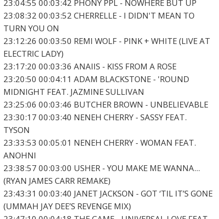
23:04:55 00:03:42 PHONY PPL - NOWHERE BUT UP
23:08:32 00:03:52 CHERRELLE - I DIDN'T MEAN TO
TURN YOU ON
23:12:26 00:03:50 REMI WOLF - PINK + WHITE (LIVE AT
ELECTRIC LADY)
23:17:20 00:03:36 ANAIIS - KISS FROM A ROSE
23:20:50 00:04:11 ADAM BLACKSTONE - 'ROUND
MIDNIGHT FEAT. JAZMINE SULLIVAN
23:25:06 00:03:46 BUTCHER BROWN - UNBELIEVABLE
23:30:17 00:03:40 NENEH CHERRY - SASSY FEAT.
TYSON
23:33:53 00:05:01 NENEH CHERRY - WOMAN FEAT.
ANOHNI
23:38:57 00:03:00 USHER - YOU MAKE ME WANNA...
(RYAN JAMES CARR REMAKE)
23:43:31 00:03:40 JANET JACKSON - GOT ‘TIL IT’S GONE
(UMMAH JAY DEE’S REVENGE MIX)
23:47:10 00:04:18 THE GAME - UNIVERSAL LOVE FEAT.