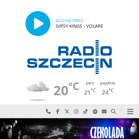
SŁUCHAJ TERAZ
GIPSY KINGS - VOLARE
°C
jutro
pojutrze
20
°C
°C
21
24
Najlepiej po prostu do nas zadzwoń
Odwiedź nas na Facebook-u
Odwiedź nas na X
Odwiedź nas na Instagram-ie
Odwiedź nas na TikTok-u
Szukaj nas na Spotify
Wyślij do nas w
Szukaj