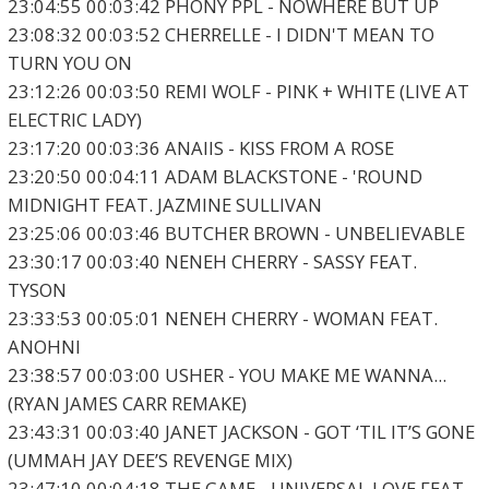
23:04:55 00:03:42 PHONY PPL - NOWHERE BUT UP
23:08:32 00:03:52 CHERRELLE - I DIDN'T MEAN TO
TURN YOU ON
23:12:26 00:03:50 REMI WOLF - PINK + WHITE (LIVE AT
ELECTRIC LADY)
23:17:20 00:03:36 ANAIIS - KISS FROM A ROSE
23:20:50 00:04:11 ADAM BLACKSTONE - 'ROUND
MIDNIGHT FEAT. JAZMINE SULLIVAN
23:25:06 00:03:46 BUTCHER BROWN - UNBELIEVABLE
23:30:17 00:03:40 NENEH CHERRY - SASSY FEAT.
TYSON
23:33:53 00:05:01 NENEH CHERRY - WOMAN FEAT.
ANOHNI
23:38:57 00:03:00 USHER - YOU MAKE ME WANNA...
(RYAN JAMES CARR REMAKE)
23:43:31 00:03:40 JANET JACKSON - GOT ‘TIL IT’S GONE
(UMMAH JAY DEE’S REVENGE MIX)
23:47:10 00:04:18 THE GAME - UNIVERSAL LOVE FEAT.