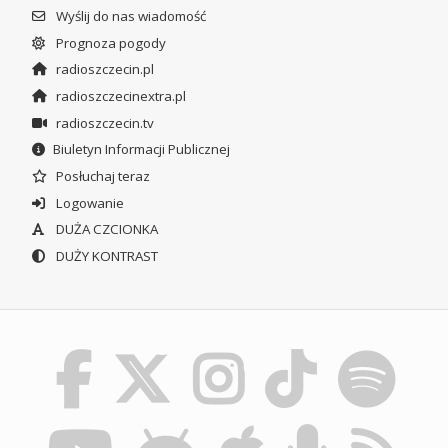
Wyślij do nas wiadomość
Prognoza pogody
radioszczecin.pl
radioszczecinextra.pl
radioszczecin.tv
Biuletyn Informacji Publicznej
Posłuchaj teraz
Logowanie
DUŻA CZCIONKA
DUŻY KONTRAST