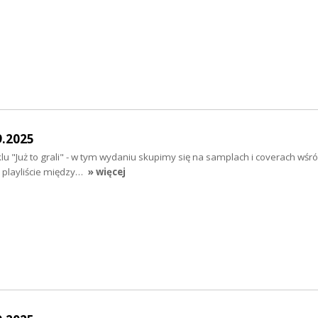
9.2025
lu "Już to grali" - w tym wydaniu skupimy się na samplach i coverach wśr
a playliście między…
» więcej