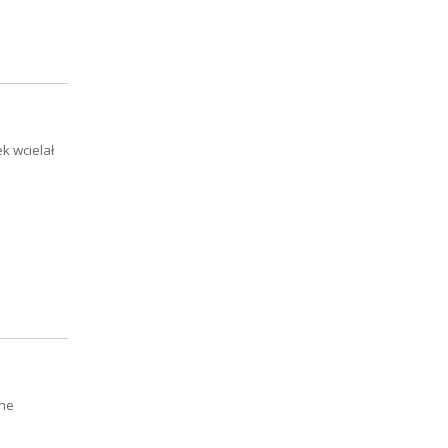
k wcielał
The