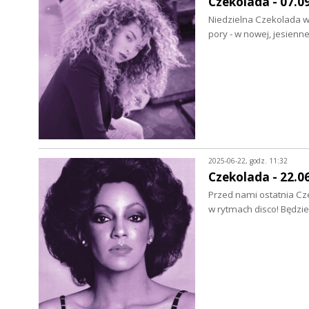
Czekolada - 07.0
Niedzielna Czekolada wr
pory - w nowej, jesien
2025-06-22, godz. 11:32
Czekolada - 22.0
Przed nami ostatnia Cz
w rytmach disco! Będzi