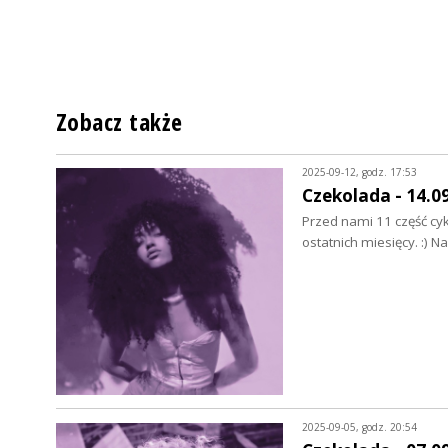
Zobacz także
2025-09-12, godz. 17:53
Czekolada - 14.0
Przed nami 11 część cyk
ostatnich miesięcy. :) N
2025-09-05, godz. 20:54