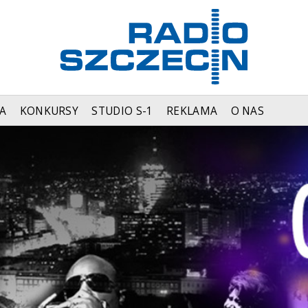
A
KONKURSY
STUDIO S-1
REKLAMA
O NAS