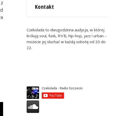
 z
Kontakt
od
ra
Czekolada to dwugodzinna audycja, w której
królują soul, funk, R'n'B, hip-hop, jazz i urban -
możecie jej słuchać w każdą sobotę od 20 do
22.