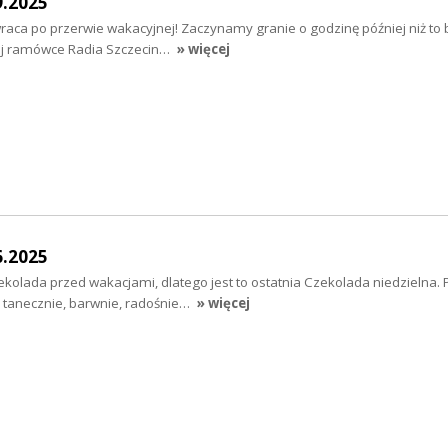
9.2025
aca po przerwie wakacyjnej! Zaczynamy granie o godzinę później niż to b
nej ramówce Radia Szczecin…
» więcej
6.2025
ekolada przed wakacjami, dlatego jest to ostatnia Czekolada niedzielna.
e tanecznie, barwnie, radośnie…
» więcej