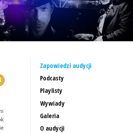
Zapowiedzi audycji
Podcasty
Playlisty
Wywiady
mi
Galeria
ok
O audycji
ie