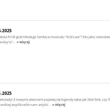
6.2025
ista R'n'B grał młodego Simbę w musicalu "Król Lew"? Kto jako czterolate
Presley'a?…
» więcej
5.2025
kolady! Z nowymi utworami pojawią się legendy takie jak Slick Rick, czy 
bardziej współcześni nam artyści…
» więcej