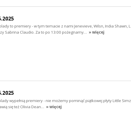
6.2025
ady to premiery - w tym temacie z nami Jenevieve, Wilsn, India Shawn, 
czy Sabrina Claudio. Za to po 13:00 pożegnamy…
» więcej
6.2025
ady wypełnią premiery - nie możemy pominąć piątkowej płyty Little Simz 
wią się też Olivia Dean…
» więcej