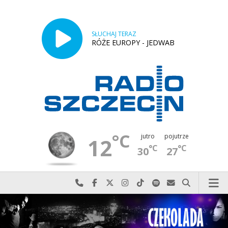
SŁUCHAJ TERAZ
RÓŻE EUROPY - JEDWAB
°C
jutro
pojutrze
12
°C
°C
30
27
Najlepiej po prostu do nas zadzwoń
Odwiedź nas na Facebook-u
Odwiedź nas na X
Odwiedź nas na Instagram-ie
Odwiedź nas na TikTok-u
Szukaj nas na Spotify
Wyślij do nas w
Szukaj