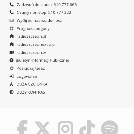
Zadzwoń do studia: 510 777 666
Czujny non stop: 510 777 222
Wyślij do nas wiadomość
Prognoza pogody
radioszczecin.pl
radioszczecinextra.pl
radioszczecin.tv
Biuletyn Informacji Publicznej
Posłuchaj teraz
Logowanie
DUŻA CZCIONKA
DUŻY KONTRAST