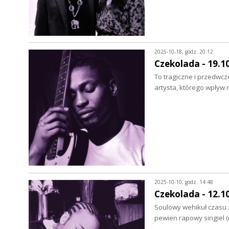
2025-10-18, godz. 20:12
Czekolada - 19.1
To tragiczne i przedwcz
artysta, którego wpływ
2025-10-10, godz. 14:48
Czekolada - 12.1
Soulowy wehikuł czasu 
pewien rapowy singiel