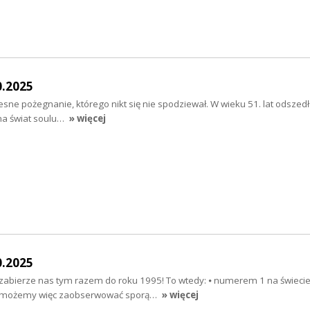
0.2025
esne pożegnanie, którego nikt się nie spodziewał. W wieku 51. lat odszedł
 na świat soulu…
» więcej
0.2025
zabierze nas tym razem do roku 1995! To wtedy: ⦁ numerem 1 na świecie
 (możemy więc zaobserwować sporą…
» więcej