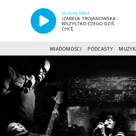
SŁUCHAJ TERAZ
IZABELA TROJANOWSKA -
WSZYSTKO CZEGO DZIŚ
CHCĘ
WIADOMOŚCI
PODCASTY
MUZYK