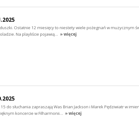
1.2025
uszki. Ostatnie 12 miesięcy to niestety wiele pożegnań w muzycznym świ
ladzie. Na playliście pojawią…
» więcej
0.2025
o 15 do słuchania zapraszają Was Brian Jackson i Marek Pędziwiatr w imie
ięknym koncercie w Filharmonii…
» więcej