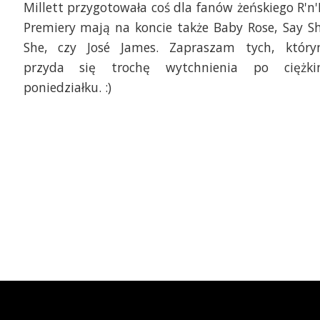
Millett przygotowała coś dla fanów żeńskiego R'n'
Premiery mają na koncie także Baby Rose, Say S
She, czy José James. Zapraszam tych, któr
przyda się trochę wytchnienia po ciężk
poniedziałku. :)