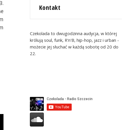
B.
Kontakt
he
ym
im
Czekolada to dwugodzinna audycja, w której
królują soul, funk, R'n'B, hip-hop, jazz i urban -
możecie jej słuchać w każdą sobotę od 20 do
22.