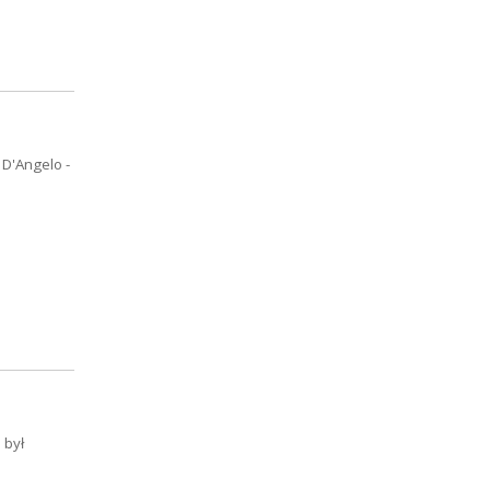
 D'Angelo -
 był