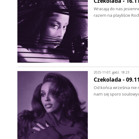
Czekolada - 16.1
Wracają do nas jesienn
razem na playliście Roc
2025-11-07, godz. 18:23
Czekolada - 09.1
Od końca września nie 
nam się sporo soulowyc