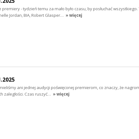
1.2025
e premiery - tydzień temu za mało było czasu, by posłuchać wszystkiego
helle Jordan, BIA, Robert Glasper…
» więcej
1.2025
mieliśmy ani jednej audycji poświęconej premierom, co znaczy, że nagro
h zaległości. Czas ruszyć…
» więcej