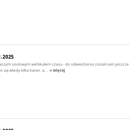
1.2025
szym soulowym wehikułem czasu - do odwiedzenia został nam jeszcze 
ło się wtedy kilka karier, a…
» więcej