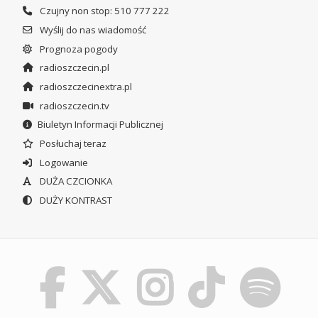
Czujny non stop: 510 777 222
Wyślij do nas wiadomość
Prognoza pogody
radioszczecin.pl
radioszczecinextra.pl
radioszczecin.tv
Biuletyn Informacji Publicznej
Posłuchaj teraz
Logowanie
DUŻA CZCIONKA
DUŻY KONTRAST