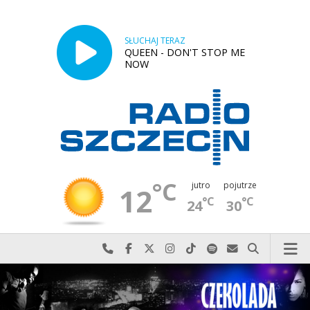
SŁUCHAJ TERAZ
QUEEN - DON'T STOP ME
NOW
°C
jutro
pojutrze
12
°C
°C
24
30
Najlepiej po prostu do nas zadzwoń
Odwiedź nas na Facebook-u
Odwiedź nas na X
Odwiedź nas na Instagram-ie
Odwiedź nas na TikTok-u
Szukaj nas na Spotify
Wyślij do nas w
Szukaj