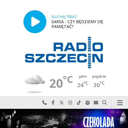
SŁUCHAJ TERAZ
SARSA - CZY BĘDZIEMY SIĘ
PAMIĘTAĆ?
°C
jutro
pojutrze
20
°C
°C
24
30
Najlepiej po prostu do nas zadzwoń
Odwiedź nas na Facebook-u
Odwiedź nas na X
Odwiedź nas na Instagram-ie
Odwiedź nas na TikTok-u
Szukaj nas na Spotify
Wyślij do nas w
Szukaj