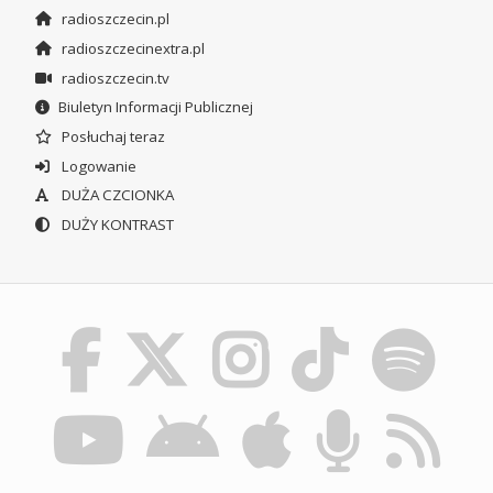
radioszczecin.pl
radioszczecinextra.pl
radioszczecin.tv
Biuletyn Informacji Publicznej
Posłuchaj teraz
Logowanie
DUŻA CZCIONKA
DUŻY KONTRAST