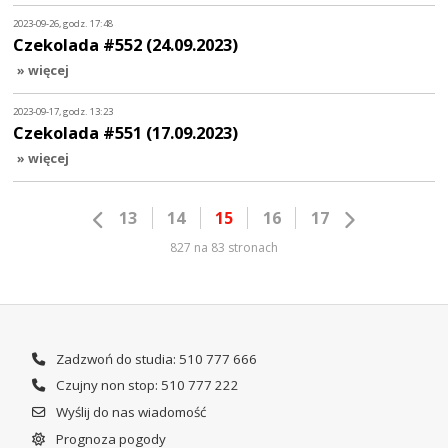
2023-09-26, godz. 17:48
Czekolada #552 (24.09.2023)
» więcej
2023-09-17, godz. 13:23
Czekolada #551 (17.09.2023)
» więcej
13
14
15
16
17
827 na 83 stronach
Zadzwoń do studia: 510 777 666
Czujny non stop: 510 777 222
Wyślij do nas wiadomość
Prognoza pogody