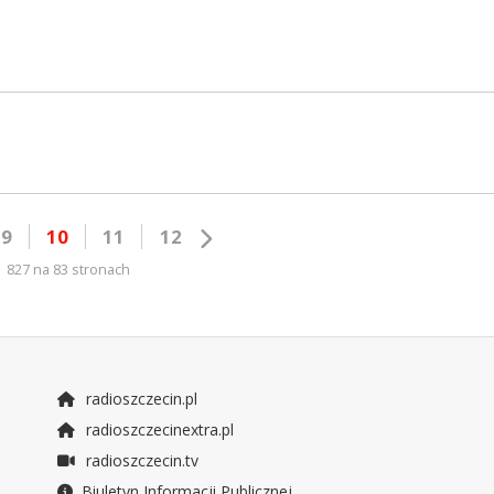
9
10
11
12
827 na 83 stronach
radioszczecin.pl
radioszczecinextra.pl
radioszczecin.tv
Biuletyn Informacji Publicznej