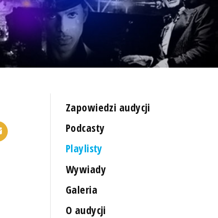
Zapowiedzi audycji
Podcasty
Playlisty
Wywiady
Galeria
O audycji