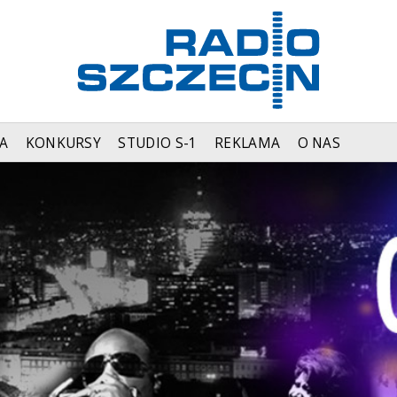
A
KONKURSY
STUDIO S-1
REKLAMA
O NAS