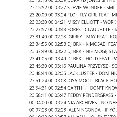
23:15:52 00:03:27 STEVIE WONDER - SMI
23:20:09 00:03:24 FLO - FLY GIRL FEAT. 
23:23:30 00:04:21 MISSY ELLIOTT - WORK
23:27:57 00:03:48 FOREST CLAUDETTE 
23:31:40 00:02:28 JGRREY - MAY FEAT. K
23:34:55 00:02:53 DJ BRK - KIMOSABI F
23:37:49 00:03:22 DJ BRK - NIE MOGĘ S
23:41:05 00:03:49 DJ BRK - HOLD FEAT
23:45:30 00:03:16 PAULINA PRZYBYSZ -
23:48:44 00:02:35 LACKLUSTER - DOMINI
23:51:24 00:03:08 JOYA MOOI - BLACK H
23:54:31 00:02:54 GARTH. - I DON'T KN
23:58:11 00:05:47 TEDDY PENDERGRASS - 
00:04:00 00:03:24 NIA ARCHIVES - NO N
00:07:23 00:02:23 JALEN NGONDA - IF 
00:10:32 00:03:57 AALIYAH - JOURNEY T