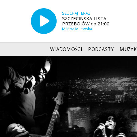
SŁUCHAJ TERAZ
SZCZECIŃSKA LISTA
PRZEBOJÓW do 21:00
Milena Milewska
WIADOMOŚCI
PODCASTY
MUZYK