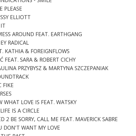
LE PLEASE
MISSY ELLIOTT
 IT
- MESS AROUND FEAT. EARTHGANG
OJEY RADICAL
EAT. KATHIA & FOREIGNFLOWS
TAĆ FEAT. SARA & ROBERT CICHY
. PAULINA PRZYBYSZ & MARTYNA SZCZEPANIAK
 SOUNDTRACK
C FIKE
ORSES
OW WHAT LOVE IS FEAT. WATSKY
LIFE IS A CIRCLE
EED 2 BE SORRY, CALL ME FEAT. MAVERICK SABRE
YOU DON'T WANT MY LOVE
O THE PAST