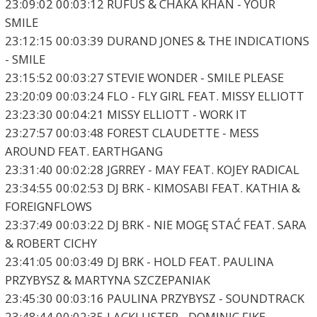
23:09:02 00:03:12 RUFUS & CHAKA KHAN - YOUR
SMILE
23:12:15 00:03:39 DURAND JONES & THE INDICATIONS
- SMILE
23:15:52 00:03:27 STEVIE WONDER - SMILE PLEASE
23:20:09 00:03:24 FLO - FLY GIRL FEAT. MISSY ELLIOTT
23:23:30 00:04:21 MISSY ELLIOTT - WORK IT
23:27:57 00:03:48 FOREST CLAUDETTE - MESS
AROUND FEAT. EARTHGANG
23:31:40 00:02:28 JGRREY - MAY FEAT. KOJEY RADICAL
23:34:55 00:02:53 DJ BRK - KIMOSABI FEAT. KATHIA &
FOREIGNFLOWS
23:37:49 00:03:22 DJ BRK - NIE MOGĘ STAĆ FEAT. SARA
& ROBERT CICHY
23:41:05 00:03:49 DJ BRK - HOLD FEAT. PAULINA
PRZYBYSZ & MARTYNA SZCZEPANIAK
23:45:30 00:03:16 PAULINA PRZYBYSZ - SOUNDTRACK
23:48:44 00:02:35 LACKLUSTER - DOMINIC FIKE