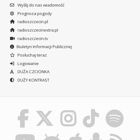
Wyślij do nas wiadomość
Prognoza pogody
radioszczecin.pl
radioszczecinextra.pl
radioszczecin.tv
Biuletyn Informacji Publicznej
Posłuchaj teraz
Logowanie
DUŻA CZCIONKA
DUŻY KONTRAST