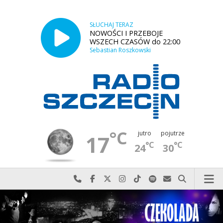
SŁUCHAJ TERAZ
NOWOŚCI I PRZEBOJE
WSZECH CZASÓW do 22:00
Sebastian Roszkowski
°C
jutro
pojutrze
17
°C
°C
24
30
Najlepiej po prostu do nas zadzwoń
Odwiedź nas na Facebook-u
Odwiedź nas na X
Odwiedź nas na Instagram-ie
Odwiedź nas na TikTok-u
Szukaj nas na Spotify
Wyślij do nas w
Szukaj