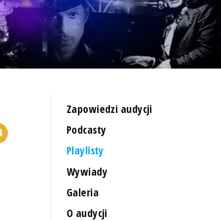
Zapowiedzi audycji
Podcasty
Playlisty
Wywiady
Galeria
O audycji