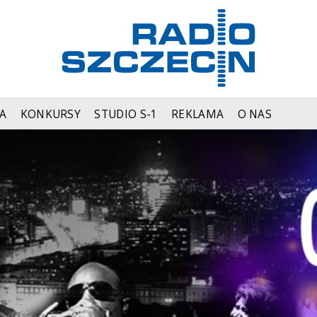
A
KONKURSY
STUDIO S-1
REKLAMA
O NAS