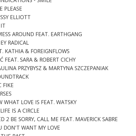
LE PLEASE
MISSY ELLIOTT
 IT
- MESS AROUND FEAT. EARTHGANG
OJEY RADICAL
EAT. KATHIA & FOREIGNFLOWS
TAĆ FEAT. SARA & ROBERT CICHY
. PAULINA PRZYBYSZ & MARTYNA SZCZEPANIAK
 SOUNDTRACK
C FIKE
ORSES
OW WHAT LOVE IS FEAT. WATSKY
LIFE IS A CIRCLE
EED 2 BE SORRY, CALL ME FEAT. MAVERICK SABRE
YOU DON'T WANT MY LOVE
O THE PAST