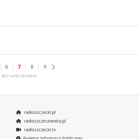
6
7
8
9
827 na 83 stronach
radioszczecin.pl
radioszczecinextra.pl
radioszczecin.tv
Biuletyn Informacji Publicznej