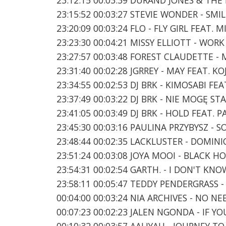
23:15:52 00:03:27 STEVIE WONDER - SMI
23:20:09 00:03:24 FLO - FLY GIRL FEAT. 
23:23:30 00:04:21 MISSY ELLIOTT - WORK
23:27:57 00:03:48 FOREST CLAUDETTE 
23:31:40 00:02:28 JGRREY - MAY FEAT. K
23:34:55 00:02:53 DJ BRK - KIMOSABI F
23:37:49 00:03:22 DJ BRK - NIE MOGĘ S
23:41:05 00:03:49 DJ BRK - HOLD FEAT
23:45:30 00:03:16 PAULINA PRZYBYSZ -
23:48:44 00:02:35 LACKLUSTER - DOMINI
23:51:24 00:03:08 JOYA MOOI - BLACK H
23:54:31 00:02:54 GARTH. - I DON'T KN
23:58:11 00:05:47 TEDDY PENDERGRASS - 
00:04:00 00:03:24 NIA ARCHIVES - NO N
00:07:23 00:02:23 JALEN NGONDA - IF 
00:10:32 00:03:57 AALIYAH - JOURNEY T