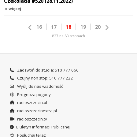
Czekolada #520 (28.11.2022)
» więcej
16
17
18
19
20
827 na 83 stronach
Zadzwoń do studia: 510 777 666
Czujny non stop: 510 777 222
Wyślij do nas wiadomość
Prognoza pogody
radioszczecin.pl
radioszczecinextra.pl
radioszczecin.tv
Biuletyn Informacji Publicznej
Posłuchaj teraz