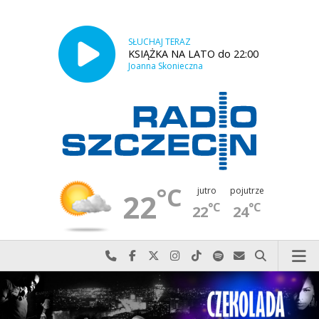
SŁUCHAJ TERAZ
KSIĄŻKA NA LATO do 22:00
Joanna Skonieczna
°C
jutro
pojutrze
22
°C
°C
22
24
Najlepiej po prostu do nas zadzwoń
Odwiedź nas na Facebook-u
Odwiedź nas na X
Odwiedź nas na Instagram-ie
Odwiedź nas na TikTok-u
Szukaj nas na Spotify
Wyślij do nas w
Szukaj