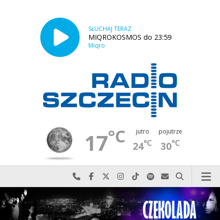
SŁUCHAJ TERAZ
MIQROKOSMOS do 23:59
Miqro
°C
jutro
pojutrze
17
°C
°C
24
30
Najlepiej po prostu do nas zadzwoń
Odwiedź nas na Facebook-u
Odwiedź nas na X
Odwiedź nas na Instagram-ie
Odwiedź nas na TikTok-u
Szukaj nas na Spotify
Wyślij do nas w
Szukaj