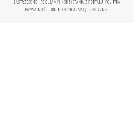
ZASTRZEŻONE.
REGULAMIN KORZYSTANIA Z PORTALU
POLITYKA
PRYWATNOŚCI
BIULETYN INFORMACJI PUBLICZNEJ