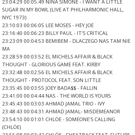
23:04:29 00:05:49 NINA SIMONE - I WANT A LITTLE
SUGAR IN MY BOWL (LIVE AT PHILHARMONIC HALL,
NYC 1973)
23:10:03 00:06:05 LEE MOSES - HEY JOE
23:16:40 00:06:23 BILLY PAUL - IT'S CRITICAL
23:23:09 00:04:53 BEMIBEM - DLACZEGO NAS TAM NIE
MA
23:28:59 00:03:52 EL MICHELS AFFAIR & BLACK
THOUGHT - GLORIOUS GAME FEAT. KIRBY
23:32:48 00:02:56 EL MICHELS AFFAIR & BLACK
THOUGHT - PROTOCOL FEAT. SON LITTLE
23:35:45 00:03:55 JOEY BADA$$ - FALLIN
23:41:00 00:04:44 NAS - THE WORLD IS YOURS
23:45:43 00:03:03 AHMAD JAMAL TRIO - IVY
23:48:43 00:04:31 AHMAD JAMAL- MISDEMEANOR
23:54:10 00:01:01 CHLÖE - SOMEONE'S CALLING
(CHLÖE)
23:55:08 00:03:42 CHLÖE - CHEATBACK FEAT. FUTURE