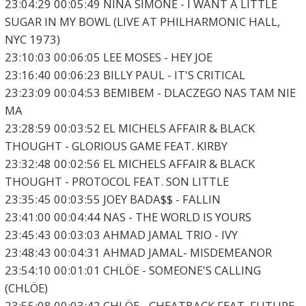
23:04:29 00:05:49 NINA SIMONE - I WANT A LITTLE
SUGAR IN MY BOWL (LIVE AT PHILHARMONIC HALL,
NYC 1973)
23:10:03 00:06:05 LEE MOSES - HEY JOE
23:16:40 00:06:23 BILLY PAUL - IT'S CRITICAL
23:23:09 00:04:53 BEMIBEM - DLACZEGO NAS TAM NIE
MA
23:28:59 00:03:52 EL MICHELS AFFAIR & BLACK
THOUGHT - GLORIOUS GAME FEAT. KIRBY
23:32:48 00:02:56 EL MICHELS AFFAIR & BLACK
THOUGHT - PROTOCOL FEAT. SON LITTLE
23:35:45 00:03:55 JOEY BADA$$ - FALLIN
23:41:00 00:04:44 NAS - THE WORLD IS YOURS
23:45:43 00:03:03 AHMAD JAMAL TRIO - IVY
23:48:43 00:04:31 AHMAD JAMAL- MISDEMEANOR
23:54:10 00:01:01 CHLÖE - SOMEONE'S CALLING
(CHLÖE)
23:55:08 00:03:42 CHLÖE - CHEATBACK FEAT. FUTURE