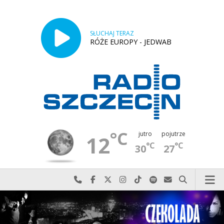
SŁUCHAJ TERAZ
RÓŻE EUROPY - JEDWAB
°C
jutro
pojutrze
12
°C
°C
30
27
Najlepiej po prostu do nas zadzwoń
Odwiedź nas na Facebook-u
Odwiedź nas na X
Odwiedź nas na Instagram-ie
Odwiedź nas na TikTok-u
Szukaj nas na Spotify
Wyślij do nas w
Szukaj