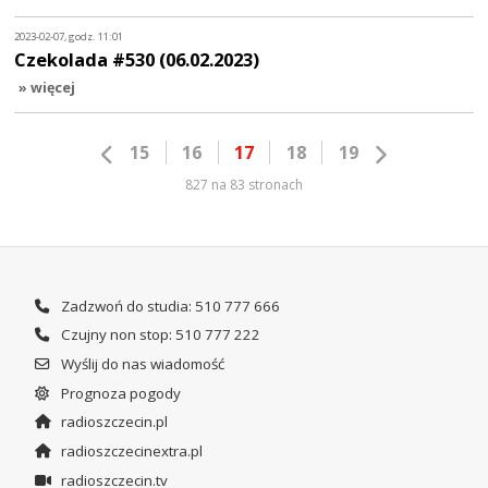
2023-02-07, godz. 11:01
Czekolada #530 (06.02.2023)
» więcej
15
16
17
18
19
827 na 83 stronach
Zadzwoń do studia: 510 777 666
Czujny non stop: 510 777 222
Wyślij do nas wiadomość
Prognoza pogody
radioszczecin.pl
radioszczecinextra.pl
radioszczecin.tv