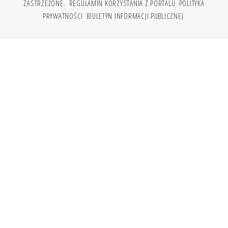
ZASTRZEŻONE.
REGULAMIN KORZYSTANIA Z PORTALU
POLITYKA
PRYWATNOŚCI
BIULETYN INFORMACJI PUBLICZNEJ