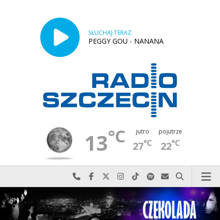
SŁUCHAJ TERAZ
PEGGY GOU - NANANA
°C
jutro
pojutrze
13
°C
°C
27
22
Najlepiej po prostu do nas zadzwoń
Odwiedź nas na Facebook-u
Odwiedź nas na X
Odwiedź nas na Instagram-ie
Odwiedź nas na TikTok-u
Szukaj nas na Spotify
Wyślij do nas w
Szukaj