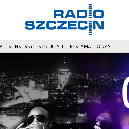
A
KONKURSY
STUDIO S-1
REKLAMA
O NAS