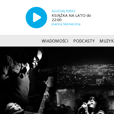
SŁUCHAJ TERAZ
KSIĄŻKA NA LATO do
22:00
Joanna Skonieczna
WIADOMOŚCI
PODCASTY
MUZYK