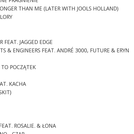
TRONGER THAN ME (LATER WITH JOOLS HOLLAND)
GLORY
ER FEAT. JAGGED EDGE
TISTS & ENGINEERS FEAT. ANDRÉ 3000, FUTURE & ERYN
Ć TO POCZĄTEK
EAT. KACHA
SKIT)
 FEAT. ROSALIE. & ŁONA
INO - CZAR