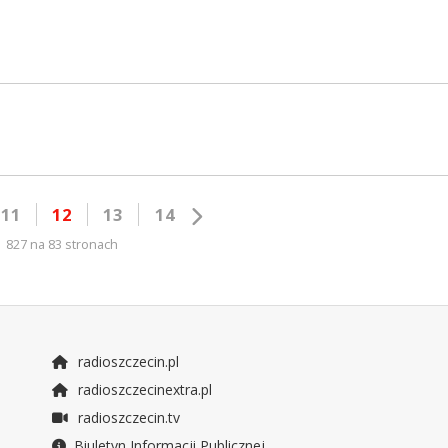
11
12
13
14
827 na 83 stronach
radioszczecin.pl
radioszczecinextra.pl
radioszczecin.tv
Biuletyn Informacji Publicznej