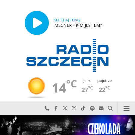
SŁUCHAJ TERAZ
MECNER - KIM JESTEM?
°C
jutro
pojutrze
14
°C
°C
27
22
Najlepiej po prostu do nas zadzwoń
Odwiedź nas na Facebook-u
Odwiedź nas na X
Odwiedź nas na Instagram-ie
Odwiedź nas na TikTok-u
Szukaj nas na Spotify
Wyślij do nas w
Szukaj