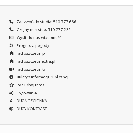
Zadzwoń do studia: 510 777 666
Czujny non stop: 510 777 222
Wyślij do nas wiadomość
Prognoza pogody
radioszczecin.pl
radioszczecinextra.pl
radioszczecin.tv
Biuletyn Informacji Publicznej
Posłuchaj teraz
Logowanie
DUŻA CZCIONKA
DUŻY KONTRAST