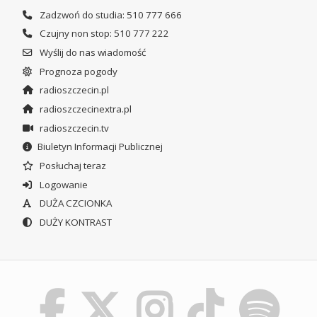
Zadzwoń do studia: 510 777 666
Czujny non stop: 510 777 222
Wyślij do nas wiadomość
Prognoza pogody
radioszczecin.pl
radioszczecinextra.pl
radioszczecin.tv
Biuletyn Informacji Publicznej
Posłuchaj teraz
Logowanie
DUŻA CZCIONKA
DUŻY KONTRAST