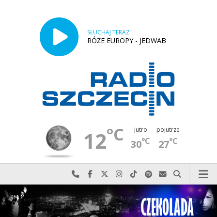
SŁUCHAJ TERAZ
RÓŻE EUROPY - JEDWAB
°C
jutro
pojutrze
12
°C
°C
30
27
Najlepiej po prostu do nas zadzwoń
Odwiedź nas na Facebook-u
Odwiedź nas na X
Odwiedź nas na Instagram-ie
Odwiedź nas na TikTok-u
Szukaj nas na Spotify
Wyślij do nas w
Szukaj