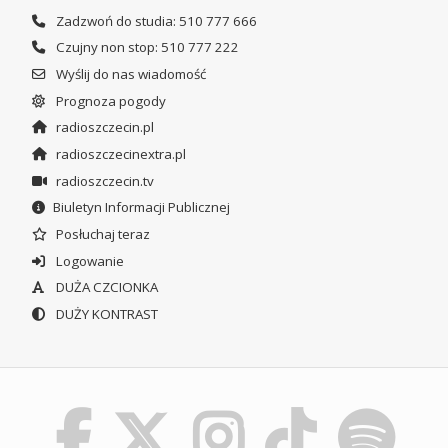
Zadzwoń do studia: 510 777 666
Czujny non stop: 510 777 222
Wyślij do nas wiadomość
Prognoza pogody
radioszczecin.pl
radioszczecinextra.pl
radioszczecin.tv
Biuletyn Informacji Publicznej
Posłuchaj teraz
Logowanie
DUŻA CZCIONKA
DUŻY KONTRAST