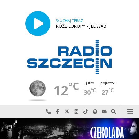
SŁUCHAJ TERAZ
RÓŻE EUROPY - JEDWAB
°C
jutro
pojutrze
12
°C
°C
30
27
Najlepiej po prostu do nas zadzwoń
Odwiedź nas na Facebook-u
Odwiedź nas na X
Odwiedź nas na Instagram-ie
Odwiedź nas na TikTok-u
Szukaj nas na Spotify
Wyślij do nas w
Szukaj