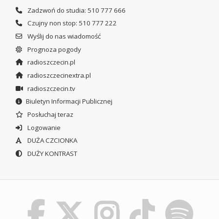
Zadzwoń do studia: 510 777 666
Czujny non stop: 510 777 222
Wyślij do nas wiadomość
Prognoza pogody
radioszczecin.pl
radioszczecinextra.pl
radioszczecin.tv
Biuletyn Informacji Publicznej
Posłuchaj teraz
Logowanie
DUŻA CZCIONKA
DUŻY KONTRAST