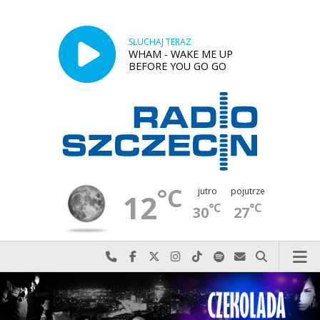
SŁUCHAJ TERAZ
WHAM - WAKE ME UP
BEFORE YOU GO GO
°C
jutro
pojutrze
12
°C
°C
30
27
Najlepiej po prostu do nas zadzwoń
Odwiedź nas na Facebook-u
Odwiedź nas na X
Odwiedź nas na Instagram-ie
Odwiedź nas na TikTok-u
Szukaj nas na Spotify
Wyślij do nas w
Szukaj