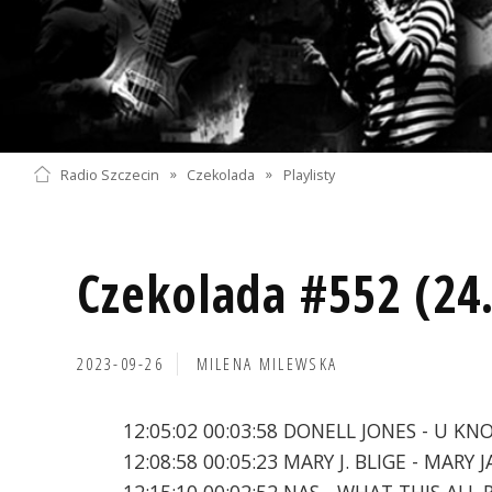
Radio Szczecin
»
Czekolada
»
Playlisty
Czekolada #552 (24
2023-09-26
MILENA MILEWSKA
12:05:02 00:03:58 DONELL JONES - U KN
12:08:58 00:05:23 MARY J. BLIGE - MARY 
12:15:10 00:02:52 NAS - WHAT THIS ALL