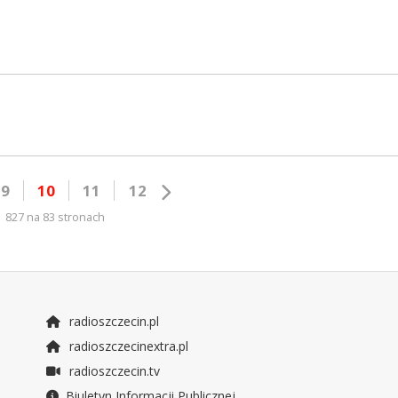
9
10
11
12
827 na 83 stronach
radioszczecin.pl
radioszczecinextra.pl
radioszczecin.tv
Biuletyn Informacji Publicznej