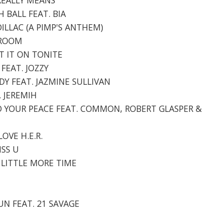
H BALL FEAT. BIA
DILLAC (A PIMP'S ANTHEM)
HROOM
ET IT ON TONITE
 FEAT. JOZZY
ODY FEAT. JAZMINE SULLIVAN
. JEREMIH
IND YOUR PEACE FEAT. COMMON, ROBERT GLASPER &
OVE H.E.R.
ISS U
A LITTLE MORE TIME
GUN FEAT. 21 SAVAGE