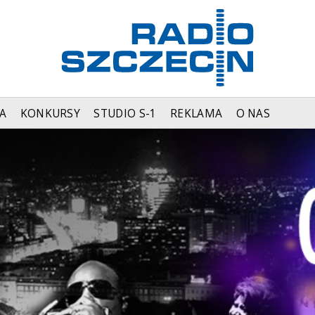
A
KONKURSY
STUDIO S-1
REKLAMA
O NAS