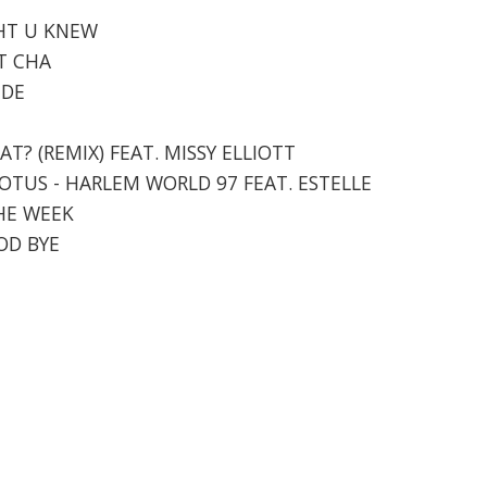
GHT U KNEW
AT CHA
IDE
 AT? (REMIX) FEAT. MISSY ELLIOTT
 LOTUS - HARLEM WORLD 97 FEAT. ESTELLE
THE WEEK
OOD BYE