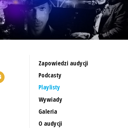
Zapowiedzi audycji
Podcasty
Playlisty
Wywiady
Galeria
O audycji