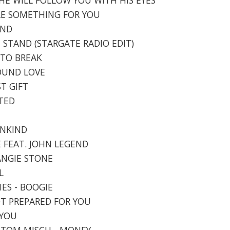
TTLE SOMETHING FOR YOU
UND
T STAND (STARGATE RADIO EDIT)
G TO BREAK
FOUND LOVE
ST GIFT
ITED
ANKIND
VE FEAT. JOHN LEGEND
 ANGIE STONE
L
IES - BOOGIE
NOT PREPARED FOR YOU
 YOU
X TOM MISCH - MONEY