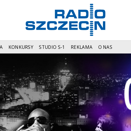
A
KONKURSY
STUDIO S-1
REKLAMA
O NAS