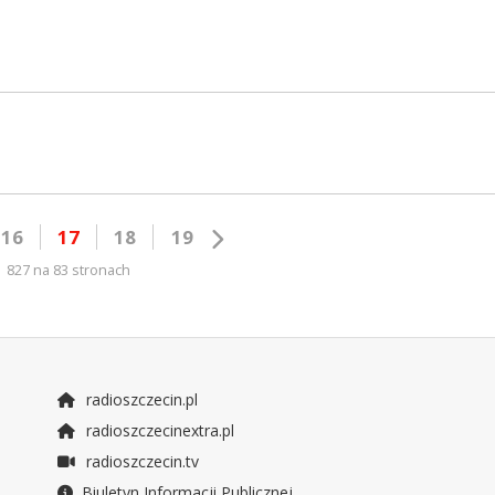
16
17
18
19
827 na 83 stronach
radioszczecin.pl
radioszczecinextra.pl
radioszczecin.tv
Biuletyn Informacji Publicznej