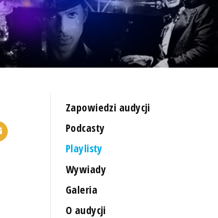
Zapowiedzi audycji
Podcasty
Playlisty
Wywiady
Galeria
O audycji