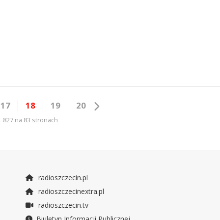
17
18
19
20
827 na 83 stronach
radioszczecin.pl
radioszczecinextra.pl
radioszczecin.tv
Biuletyn Informacji Publicznej