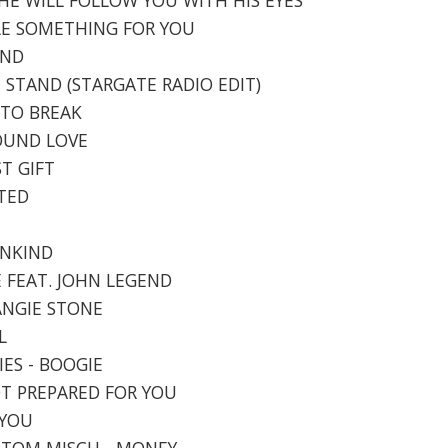
TTLE SOMETHING FOR YOU
UND
T STAND (STARGATE RADIO EDIT)
G TO BREAK
FOUND LOVE
ST GIFT
ITED
ANKIND
VE FEAT. JOHN LEGEND
 ANGIE STONE
L
IES - BOOGIE
NOT PREPARED FOR YOU
 YOU
X TOM MISCH - MONEY