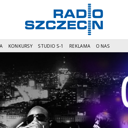
A
KONKURSY
STUDIO S-1
REKLAMA
O NAS