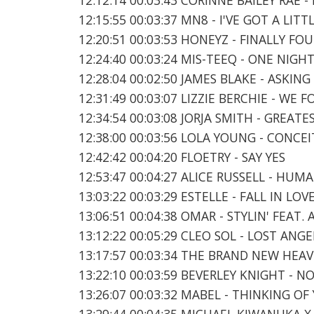
12:15:55 00:03:37 MN8 - I'VE GOT A LI
12:20:51 00:03:53 HONEYZ - FINALLY FO
12:24:40 00:03:24 MIS-TEEQ - ONE NIGH
12:28:04 00:02:50 JAMES BLAKE - ASKIN
12:31:49 00:03:07 LIZZIE BERCHIE - WE 
12:34:54 00:03:08 JORJA SMITH - GREATE
12:38:00 00:03:56 LOLA YOUNG - CONCE
12:42:42 00:04:20 FLOETRY - SAY YES
12:53:47 00:04:27 ALICE RUSSELL - HUM
13:03:22 00:03:29 ESTELLE - FALL IN LO
13:06:51 00:04:38 OMAR - STYLIN' FEAT.
13:12:22 00:05:29 CLEO SOL - LOST ANGE
13:17:57 00:03:34 THE BRAND NEW HEAV
13:22:10 00:03:59 BEVERLEY KNIGHT - 
13:26:07 00:03:32 MABEL - THINKING OF
13:29:44 00:04:35 MICHAEL KIWANUKA 