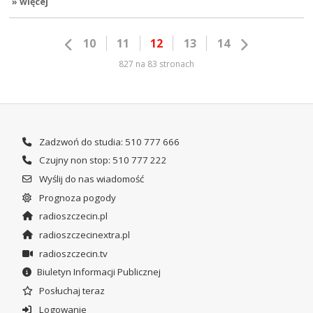
» więcej
10
11
12
13
14
827 na 83 stronach
Zadzwoń do studia: 510 777 666
Czujny non stop: 510 777 222
Wyślij do nas wiadomość
Prognoza pogody
radioszczecin.pl
radioszczecinextra.pl
radioszczecin.tv
Biuletyn Informacji Publicznej
Posłuchaj teraz
Logowanie