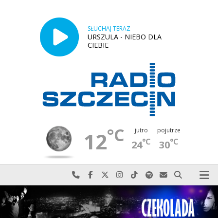
SŁUCHAJ TERAZ
URSZULA - NIEBO DLA
CIEBIE
°C
jutro
pojutrze
12
°C
°C
24
30
Najlepiej po prostu do nas zadzwoń
Odwiedź nas na Facebook-u
Odwiedź nas na X
Odwiedź nas na Instagram-ie
Odwiedź nas na TikTok-u
Szukaj nas na Spotify
Wyślij do nas w
Szukaj