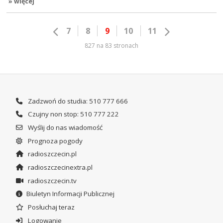
» więcej
7
8
9
10
11
827 na 83 stronach
Zadzwoń do studia: 510 777 666
Czujny non stop: 510 777 222
Wyślij do nas wiadomość
Prognoza pogody
radioszczecin.pl
radioszczecinextra.pl
radioszczecin.tv
Biuletyn Informacji Publicznej
Posłuchaj teraz
Logowanie