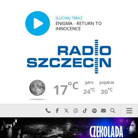
SŁUCHAJ TERAZ
ENIGMA - RETURN TO
INNOCENCE
°C
jutro
pojutrze
17
°C
°C
24
30
Najlepiej po prostu do nas zadzwoń
Odwiedź nas na Facebook-u
Odwiedź nas na X
Odwiedź nas na Instagram-ie
Odwiedź nas na TikTok-u
Szukaj nas na Spotify
Wyślij do nas w
Szukaj