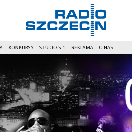
A
KONKURSY
STUDIO S-1
REKLAMA
O NAS