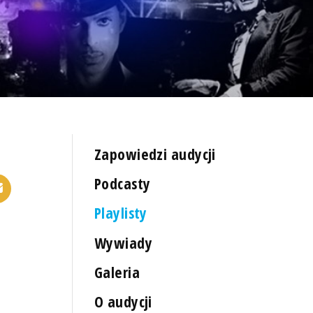
Zapowiedzi audycji
Podcasty
Playlisty
Wywiady
Galeria
O audycji