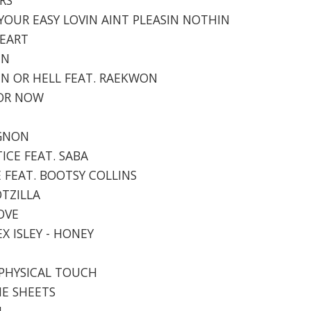
 YOUR EASY LOVIN AINT PLEASIN NOTHIN
HEART
EN
VEN OR HELL FEAT. RAEKWON
FOR NOW
IGNON
TICE FEAT. SABA
VE FEAT. BOOTSY COLLINS
OTZILLA
LOVE
EX ISLEY - HONEY
 PHYSICAL TOUCH
HE SHEETS
1