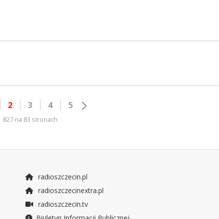
2
3
4
5
827 na 83 stronach
radioszczecin.pl
radioszczecinextra.pl
radioszczecin.tv
Biuletyn Informacji Publicznej