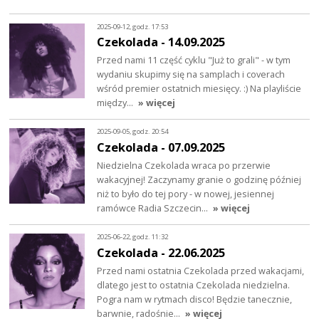
2025-09-12, godz. 17:53
Czekolada - 14.09.2025
Przed nami 11 część cyklu "Już to grali" - w tym
wydaniu skupimy się na samplach i coverach
wśród premier ostatnich miesięcy. :) Na playliście
między…
» więcej
2025-09-05, godz. 20:54
Czekolada - 07.09.2025
Niedzielna Czekolada wraca po przerwie
wakacyjnej! Zaczynamy granie o godzinę później
niż to było do tej pory - w nowej, jesiennej
ramówce Radia Szczecin…
» więcej
2025-06-22, godz. 11:32
Czekolada - 22.06.2025
Przed nami ostatnia Czekolada przed wakacjami,
dlatego jest to ostatnia Czekolada niedzielna.
Pogra nam w rytmach disco! Będzie tanecznie,
barwnie, radośnie…
» więcej