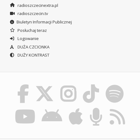
radioszczecinextra.pl
radioszczecin.tv
Biuletyn Informacji Publicznej
Posłuchaj teraz
Logowanie
DUŻA CZCIONKA
DUŻY KONTRAST