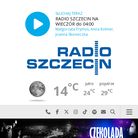
SŁUCHAJ TERAZ
RADIO SZCZECIN NA
WIECZÓR do 04:00
Małgorzata Frymus, Anna Kolmer,
Joanna Skonieczna
°C
jutro
pojutrze
14
°C
°C
24
29
Najlepiej po prostu do nas zadzwoń
Odwiedź nas na Facebook-u
Odwiedź nas na X
Odwiedź nas na Instagram-ie
Odwiedź nas na TikTok-u
Szukaj nas na Spotify
Wyślij do nas w
Szukaj