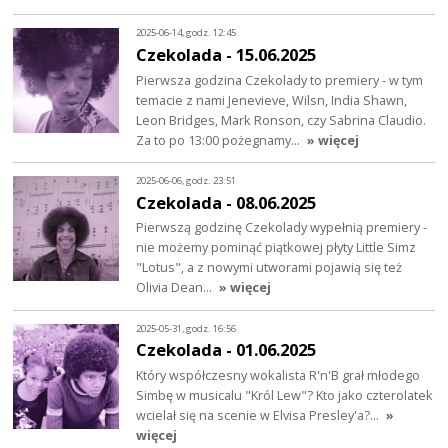
2025-06-14, godz. 12:45
Czekolada - 15.06.2025
Pierwsza godzina Czekolady to premiery - w tym
temacie z nami Jenevieve, Wilsn, India Shawn,
Leon Bridges, Mark Ronson, czy Sabrina Claudio.
Za to po 13:00 pożegnamy…
» więcej
2025-06-06, godz. 23:51
Czekolada - 08.06.2025
Pierwszą godzinę Czekolady wypełnią premiery -
nie możemy pominąć piątkowej płyty Little Simz
"Lotus", a z nowymi utworami pojawią się też
Olivia Dean…
» więcej
2025-05-31, godz. 16:56
Czekolada - 01.06.2025
Który współczesny wokalista R'n'B grał młodego
Simbę w musicalu "Król Lew"? Kto jako czterolatek
wcielał się na scenie w Elvisa Presley'a?…
»
więcej