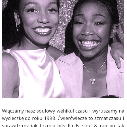
Włączamy nasz soulowy wehikuł czasu i wyruszamy na
wycieczkę do roku 1998. Ćwierćwiecze to szmat czasu i
sprawdzimy jak brzmią hity R'n'B, soul & rap po tak