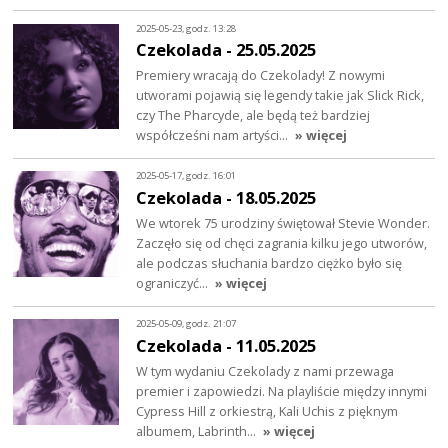
2025-05-23, godz. 13:28
Czekolada - 25.05.2025
Premiery wracają do Czekolady! Z nowymi
utworami pojawią się legendy takie jak Slick Rick,
czy The Pharcyde, ale będą też bardziej
współcześni nam artyści…
» więcej
2025-05-17, godz. 16:01
Czekolada - 18.05.2025
We wtorek 75 urodziny świętował Stevie Wonder.
Zaczęło się od chęci zagrania kilku jego utworów,
ale podczas słuchania bardzo ciężko było się
ograniczyć…
» więcej
2025-05-09, godz. 21:07
Czekolada - 11.05.2025
W tym wydaniu Czekolady z nami przewaga
premier i zapowiedzi. Na playliście między innymi
Cypress Hill z orkiestrą, Kali Uchis z pięknym
albumem, Labrinth…
» więcej