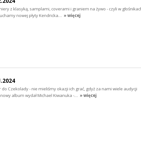
2.2024
ery z klasyką, samplami, coverami i graniem na żywo - czyli w głośnikach
osłuchamy nowej płyty Kendricka…
» więcej
1.2024
do Czekolady - nie mieliśmy okazji ich grać, gdyż za nami wiele audycji
k nowy album wydał Michael Kiwanuka -…
» więcej