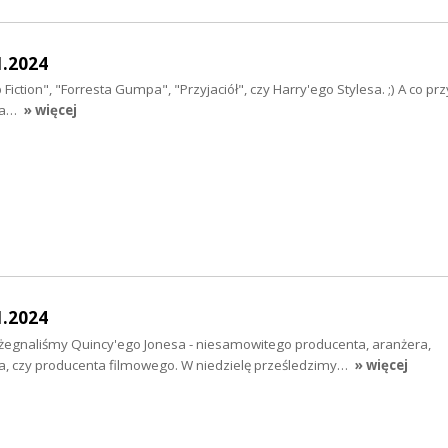
1.2024
iction", "Forresta Gumpa", "Przyjaciół", czy Harry'ego Stylesa. ;) A co przyn
sta…
» więcej
1.2024
egnaliśmy Quincy'ego Jonesa - niesamowitego producenta, aranżera,
, czy producenta filmowego. W niedzielę prześledzimy…
» więcej