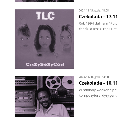
2024-11-15, godz. 18:08
Czekolada - 17.1
Rok 1994 dał nam "Pulp F
chodzi o R'n'B i rap? Li
2024-11-08, godz. 14:58
Czekolada - 10.1
W miniony weekend poż
kompozytora, dyrygenta