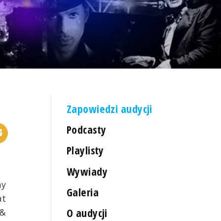
Zapowiedzi audycji
Podcasty
Playlisty
Wywiady
my
Galeria
at
O audycji
 &