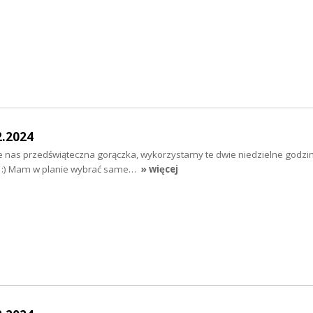
2.2024
 nas przedświąteczna gorączka, wykorzystamy te dwie niedzielne godziny
. :) Mam w planie wybrać same…
» więcej