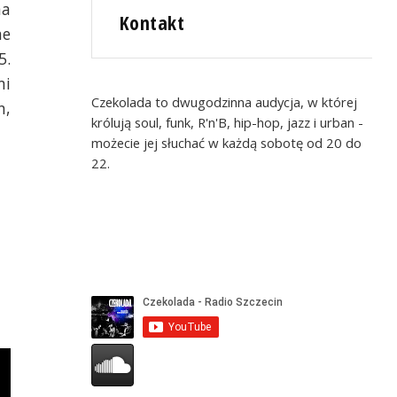
na
Kontakt
he
5.
mi
Czekolada to dwugodzinna audycja, w której
n,
królują soul, funk, R'n'B, hip-hop, jazz i urban -
możecie jej słuchać w każdą sobotę od 20 do
22.