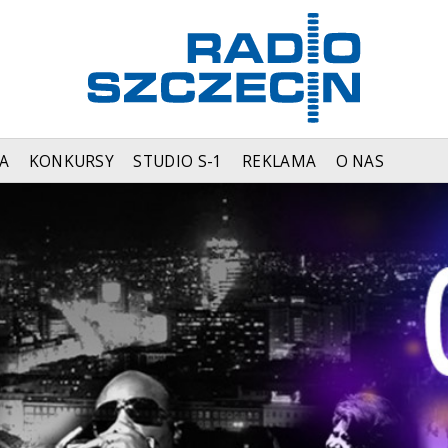
A
KONKURSY
STUDIO S-1
REKLAMA
O NAS