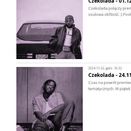
Czekolada - 01.1
Czekolada połączy premi
soulowa obfitość. :) P
2024-11-22, godz. 16:32
Czekolada - 24.1
Czas na powrót premier 
tematycznych. W piąte