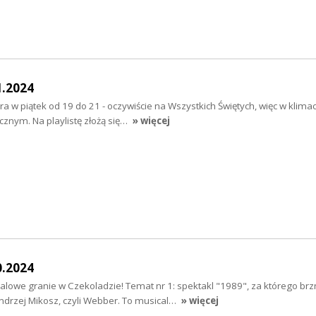
1.2024
 w piątek od 19 do 21 - oczywiście na Wszystkich Świętych, więc w klimac
cznym. Na playlistę złożą się…
» więcej
0.2024
alowe granie w Czekoladzie! Temat nr 1: spektakl "1989", za którego br
drzej Mikosz, czyli Webber. To musical…
» więcej