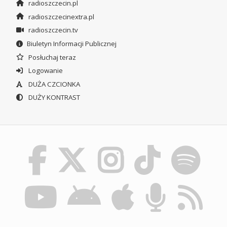
radioszczecin.pl
radioszczecinextra.pl
radioszczecin.tv
Biuletyn Informacji Publicznej
Posłuchaj teraz
Logowanie
DUŻA CZCIONKA
DUŻY KONTRAST