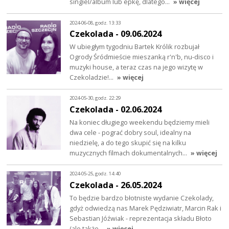
singiel/album lub epkę, dlatego…
» więcej
2024-06-08, godz. 13:33
Czekolada - 09.06.2024
W ubiegłym tygodniu Bartek Królik rozbujał
Ogrody Śródmieście mieszanką r'n'b, nu-disco i
muzyki house, a teraz czas na jego wizytę w
Czekoladzie!…
» więcej
2024-05-30, godz. 22:29
Czekolada - 02.06.2024
Na koniec długiego weekendu będziemy mieli
dwa cele - pograć dobry soul, idealny na
niedzielę, a do tego skupić się na kilku
muzycznych filmach dokumentalnych…
» więcej
2024-05-25, godz. 14:40
Czekolada - 26.05.2024
To będzie bardzo błotniste wydanie Czekolady,
gdyż odwiedzą nas Marek Pędziwiatr, Marcin Rak i
Sebastian Jóźwiak - reprezentacja składu Błoto
(ale także…
» więcej