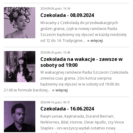
2024-09-06, godz. 16:34
Czekolada - 08.09.2024
Wracamy z Czekoladą do przedwakacyjnych
godzin grania, czyli w nowej ramówce Radia
Szczecin będziemy się słyszeć w każdą niedzielę
od 12 do 14. Tradycyjnie…
» więcej
2024-06-25, godz. 10:48
Czekolada na wakacje - zawsze w
soboty od 19:00
W wakacyjnej ramówce Radia Szczecin Czekolada
zmienia czas grania. ;) Do końca sierpnia
będziemy się słyszeć w w soboty od 19:00 do
21:00 w formule bardziej…
» więcej
2024-06-16, godz. 09:31
Czekolada - 16.06.2024
Ravyn Lenae, Kaytranada, Durand Bernarr,
NxWorries, Bilal, Honne, Omar Apollo, czy Vince
Staples - oni wszyscy wydali ostatnio nowy