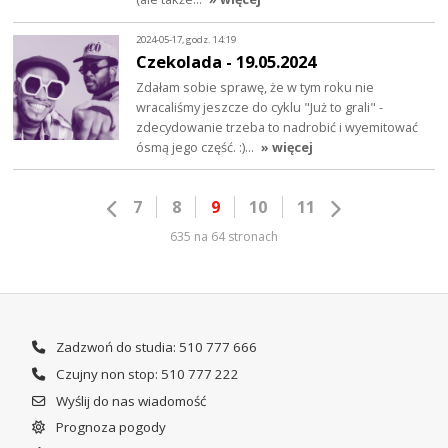
2024-05-17, godz. 14:19
Czekolada - 19.05.2024
Zdałam sobie sprawę, że w tym roku nie
wracaliśmy jeszcze do cyklu "Już to grali" -
zdecydowanie trzeba to nadrobić i wyemitować
ósmą jego część. :)…
» więcej
7
8
9
10
11
635 na 64 stronach
Zadzwoń do studia: 510 777 666
Czujny non stop: 510 777 222
Wyślij do nas wiadomość
Prognoza pogody