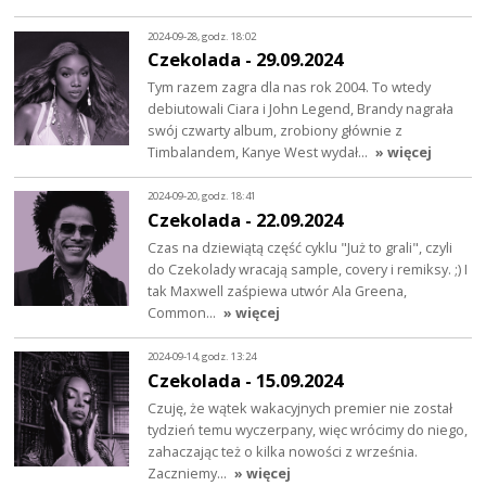
2024-09-28, godz. 18:02
Czekolada - 29.09.2024
Tym razem zagra dla nas rok 2004. To wtedy
debiutowali Ciara i John Legend, Brandy nagrała
swój czwarty album, zrobiony głównie z
Timbalandem, Kanye West wydał…
» więcej
2024-09-20, godz. 18:41
Czekolada - 22.09.2024
Czas na dziewiątą część cyklu "Już to grali", czyli
do Czekolady wracają sample, covery i remiksy. ;) I
tak Maxwell zaśpiewa utwór Ala Greena,
Common…
» więcej
2024-09-14, godz. 13:24
Czekolada - 15.09.2024
Czuję, że wątek wakacyjnych premier nie został
tydzień temu wyczerpany, więc wrócimy do niego,
zahaczając też o kilka nowości z września.
Zaczniemy…
» więcej