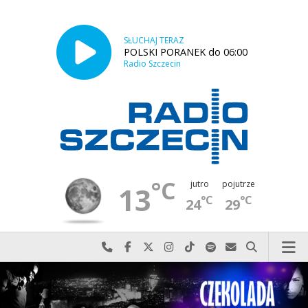
SŁUCHAJ TERAZ
POLSKI PORANEK do 06:00
Radio Szczecin
°C
jutro
pojutrze
13
°C
°C
24
29
Najlepiej po prostu do nas zadzwoń
Odwiedź nas na Facebook-u
Odwiedź nas na X
Odwiedź nas na Instagram-ie
Odwiedź nas na TikTok-u
Szukaj nas na Spotify
Wyślij do nas w
Szukaj