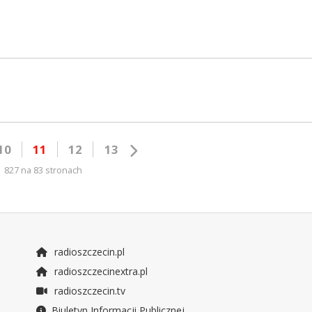
10
11
12
13
827 na 83 stronach
radioszczecin.pl
radioszczecinextra.pl
radioszczecin.tv
Biuletyn Informacji Publicznej