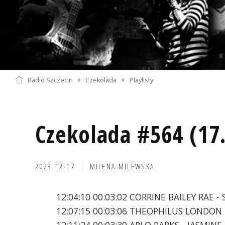
Radio Szczecin
»
Czekolada
»
Playlisty
Czekolada #564 (17
2023-12-17
MILENA MILEWSKA
12:04:10 00:03:02 CORRINE BAILEY RAE -
12:07:15 00:03:06 THEOPHILUS LONDON 
12:11:24 00:03:39 ARLO PARKS - JASMINE