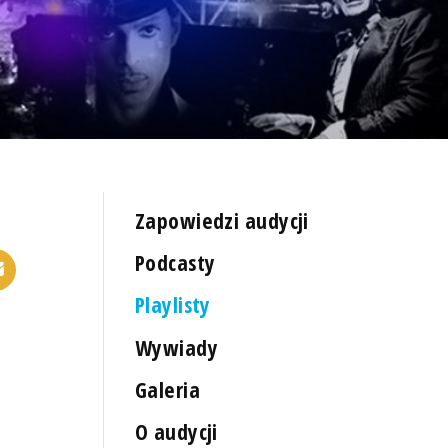
Zapowiedzi audycji
Podcasty
Playlisty
Wywiady
Galeria
O audycji