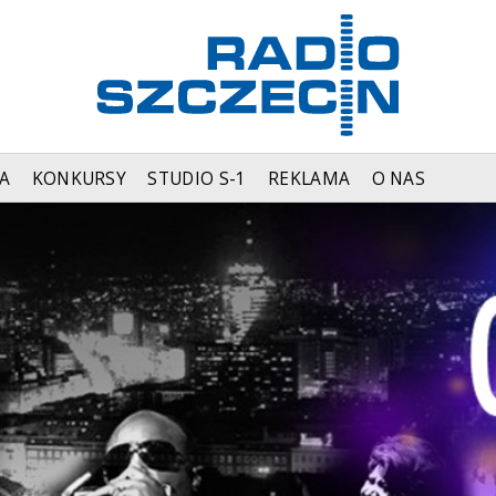
A
KONKURSY
STUDIO S-1
REKLAMA
O NAS