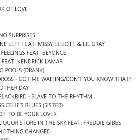
OOK OF LOVE
 NO SURPRISES
ONE LEFT FEAT. MISSY ELLIOTT & LIL GRAY
Y FEELINGS FEAT. BEYONCÉ
VE FEAT. KENDRICK LAMAR
NG POOLS (DRANK)
NDROSS - GOT ME WAITING/DON'T YOU KNOW THAT?
ANOTHER DAY
 BLACKBIRD - SLAVE TO THE RHYTHM
S CELIE’S BLUES (SISTER)
RGOT TO BE YOUR LOVER
 LIQUOR STORE IN THE SKY FEAT. FREDDIE GIBBS
'T NOTHING CHANGED
TIME