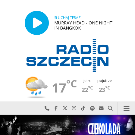
SŁUCHAJ TERAZ
MURRAY HEAD - ONE NIGHT
IN BANGKOK
°C
jutro
pojutrze
17
°C
°C
22
23
Najlepiej po prostu do nas zadzwoń
Odwiedź nas na Facebook-u
Odwiedź nas na X
Odwiedź nas na Instagram-ie
Odwiedź nas na TikTok-u
Szukaj nas na Spotify
Wyślij do nas w
Szukaj