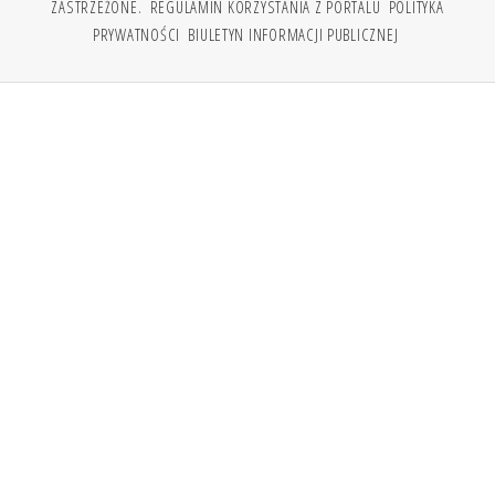
ZASTRZEŻONE.
REGULAMIN KORZYSTANIA Z PORTALU
POLITYKA
PRYWATNOŚCI
BIULETYN INFORMACJI PUBLICZNEJ