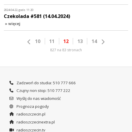
2024-04-22, godz. 11:20
Czekolada #581 (14.04.2024)
» więcej
10
11
12
13
14
827 na 83 stronach
Zadzwoń do studia: 510 777 666
Czujny non stop: 510 777 222
Wyślij do nas wiadomość
Prognoza pogody
radioszczecin.pl
radioszczecinextra.pl
radioszczecin.tv