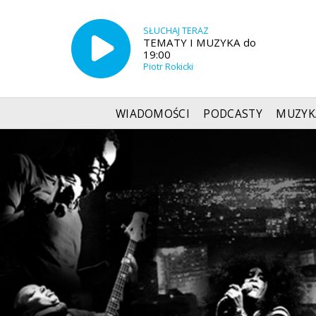
SŁUCHAJ TERAZ
TEMATY I MUZYKA do
19:00
Piotr Rokicki
WIADOMOŚCI
PODCASTY
MUZYK