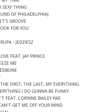
U SEXY THING
 SOUND OF PHILADELPHIA)
LET'S GROOVE
 LOOK FOR YOU
KRUPA - JEDZIESZ
LOVE FEAT. JAY PRINCE
UEEZE ME
 REDBONE
T
E THE FIRST, THE LAST, MY EVERYTHING
EVERYTHING I DO GONNA BE FUNKY
ON'T FEAT. CORINNE BAILEY RAE
U CAN'T GET ME OFF YOUR MIND
ICIAL