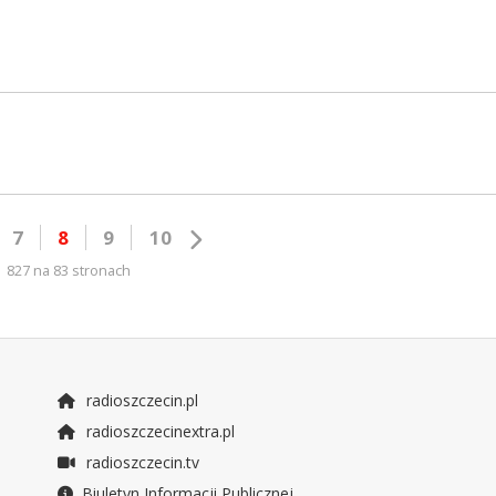
7
8
9
10
827 na 83 stronach
radioszczecin.pl
radioszczecinextra.pl
radioszczecin.tv
Biuletyn Informacji Publicznej