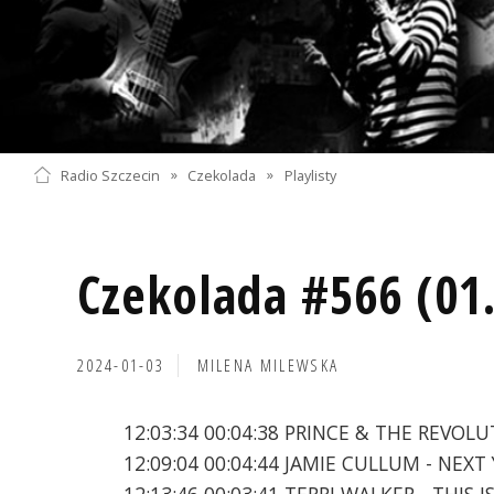
Radio Szczecin
»
Czekolada
»
Playlisty
Czekolada #566 (01
2024-01-03
MILENA MILEWSKA
12:03:34 00:04:38 PRINCE & THE REVOLU
12:09:04 00:04:44 JAMIE CULLUM - NEXT
12:13:46 00:03:41 TERRI WALKER - THIS 