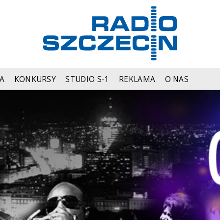
A
KONKURSY
STUDIO S-1
REKLAMA
O NAS