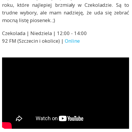
roku, które najlepiej brzmiały w Czekoladzie. Są to
trudne wybory, ale mam nadzieję, że uda się zebrać
mocną listę piosenek. ;)
Czekolada | Niedziela | 12:00 - 14:00
92 FM (Szczecin i okolice) |
Online