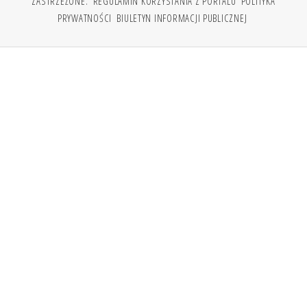
ZASTRZEŻONE.
REGULAMIN KORZYSTANIA Z PORTALU
POLITYKA
PRYWATNOŚCI
BIULETYN INFORMACJI PUBLICZNEJ