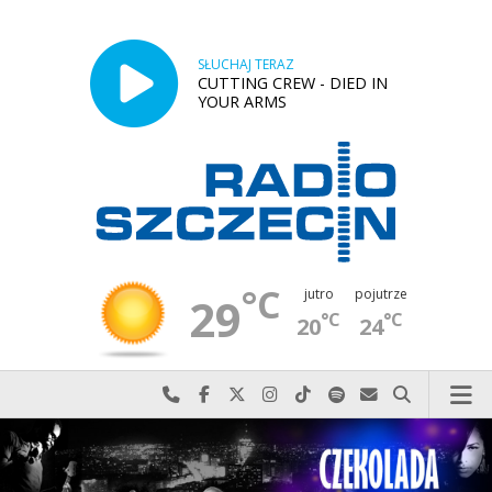
SŁUCHAJ TERAZ
CUTTING CREW - DIED IN
YOUR ARMS
°C
jutro
pojutrze
29
°C
°C
20
24
Najlepiej po prostu do nas zadzwoń
Odwiedź nas na Facebook-u
Odwiedź nas na X
Odwiedź nas na Instagram-ie
Odwiedź nas na TikTok-u
Szukaj nas na Spotify
Wyślij do nas w
Szukaj