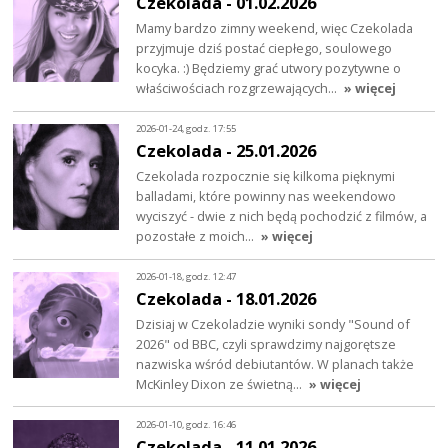
Czekolada - 01.02.2026
Mamy bardzo zimny weekend, więc Czekolada
przyjmuje dziś postać ciepłego, soulowego
kocyka. :) Będziemy grać utwory pozytywne o
właściwościach rozgrzewających…
» więcej
2026-01-24, godz. 17:55
Czekolada - 25.01.2026
Czekolada rozpocznie się kilkoma pięknymi
balladami, które powinny nas weekendowo
wyciszyć - dwie z nich będą pochodzić z filmów, a
pozostałe z moich…
» więcej
2026-01-18, godz. 12:47
Czekolada - 18.01.2026
Dzisiaj w Czekoladzie wyniki sondy "Sound of
2026" od BBC, czyli sprawdzimy najgorętsze
nazwiska wśród debiutantów. W planach także
McKinley Dixon ze świetną…
» więcej
2026-01-10, godz. 16:46
Czekolada - 11.01.2026