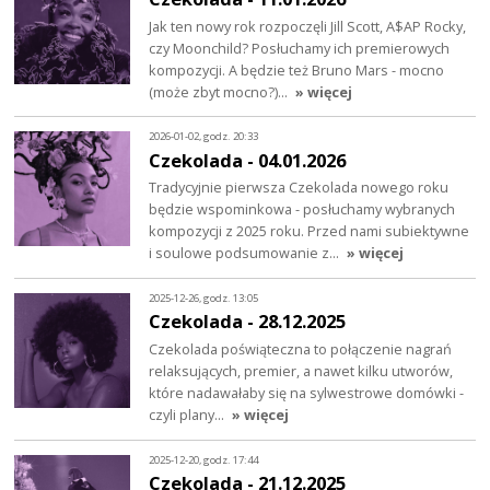
Jak ten nowy rok rozpoczęli Jill Scott, A$AP Rocky,
czy Moonchild? Posłuchamy ich premierowych
kompozycji. A będzie też Bruno Mars - mocno
(może zbyt mocno?)…
» więcej
2026-01-02, godz. 20:33
Czekolada - 04.01.2026
Tradycyjnie pierwsza Czekolada nowego roku
będzie wspominkowa - posłuchamy wybranych
kompozycji z 2025 roku. Przed nami subiektywne
i soulowe podsumowanie z…
» więcej
2025-12-26, godz. 13:05
Czekolada - 28.12.2025
Czekolada poświąteczna to połączenie nagrań
relaksujących, premier, a nawet kilku utworów,
które nadawałaby się na sylwestrowe domówki -
czyli plany…
» więcej
2025-12-20, godz. 17:44
Czekolada - 21.12.2025