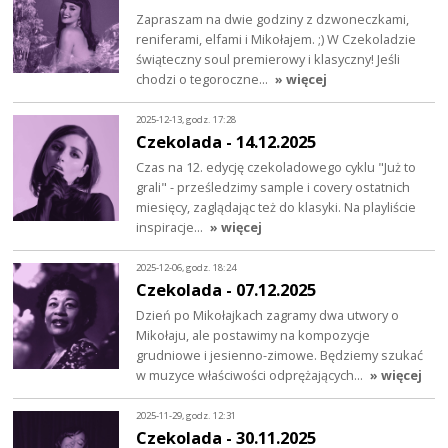
Zapraszam na dwie godziny z dzwoneczkami,
reniferami, elfami i Mikołajem. ;) W Czekoladzie
świąteczny soul premierowy i klasyczny! Jeśli
chodzi o tegoroczne…
» więcej
2025-12-13, godz. 17:28
Czekolada - 14.12.2025
Czas na 12. edycję czekoladowego cyklu "Już to
grali" - prześledzimy sample i covery ostatnich
miesięcy, zaglądając też do klasyki. Na playliście
inspiracje…
» więcej
2025-12-06, godz. 18:24
Czekolada - 07.12.2025
Dzień po Mikołajkach zagramy dwa utwory o
Mikołaju, ale postawimy na kompozycje
grudniowe i jesienno-zimowe. Będziemy szukać
w muzyce właściwości odprężających…
» więcej
2025-11-29, godz. 12:31
Czekolada - 30.11.2025