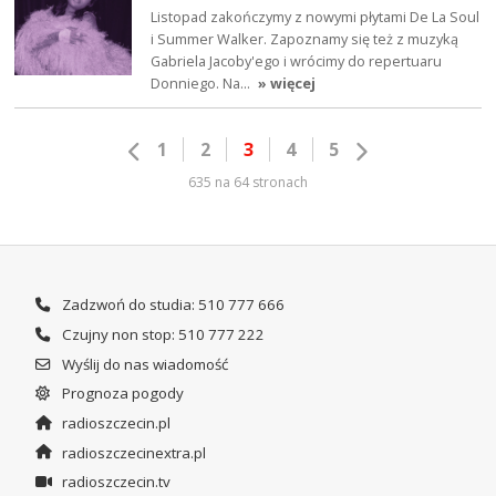
Listopad zakończymy z nowymi płytami De La Soul
i Summer Walker. Zapoznamy się też z muzyką
Gabriela Jacoby'ego i wrócimy do repertuaru
Donniego. Na…
» więcej
1
2
3
4
5
635 na 64 stronach
Zadzwoń do studia: 510 777 666
Czujny non stop: 510 777 222
Wyślij do nas wiadomość
Prognoza pogody
radioszczecin.pl
radioszczecinextra.pl
radioszczecin.tv