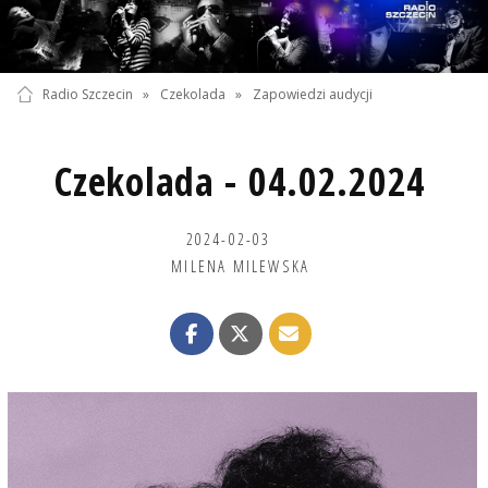
Radio Szczecin
»
Czekolada
»
Zapowiedzi audycji
Czekolada - 04.02.2024
2024-02-03
MILENA MILEWSKA