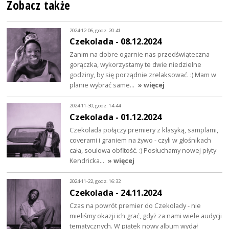
Zobacz także
2024-12-06, godz. 20:41
Czekolada - 08.12.2024
Zanim na dobre ogarnie nas przedświąteczna
gorączka, wykorzystamy te dwie niedzielne
godziny, by się porządnie zrelaksować. :) Mam w
planie wybrać same…
» więcej
2024-11-30, godz. 14:44
Czekolada - 01.12.2024
Czekolada połączy premiery z klasyką, samplami,
coverami i graniem na żywo - czyli w głośnikach
cała, soulowa obfitość. :) Posłuchamy nowej płyty
Kendricka…
» więcej
2024-11-22, godz. 16:32
Czekolada - 24.11.2024
Czas na powrót premier do Czekolady - nie
mieliśmy okazji ich grać, gdyż za nami wiele audycji
tematycznych. W piątek nowy album wydał