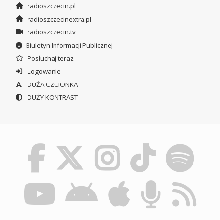
radioszczecin.pl
radioszczecinextra.pl
radioszczecin.tv
Biuletyn Informacji Publicznej
Posłuchaj teraz
Logowanie
DUŻA CZCIONKA
DUŻY KONTRAST