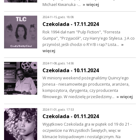
Michael Kiwanuka -…
» więcej
2024-11-15, godz. 18:08
Czekolada - 17.11.2024
Rok 1994 dał nam "Pulp Fiction", "Forresta
Gumpa", "Przyjaciół", czy Harry'ego Stylesa. ;) A co
przyniósł, jeśli chodzi o R'n'B i rap? Lista…
»
więcej
2024-11-08, godz. 14:58
Czekolada - 10.11.2024
W miniony weekend pożegnaliśmy Quincy'ego
Jonesa - niesamowitego producenta, aranżera,
kompozytora, dyrygenta, czy producenta
filmowego. W niedzielę prześledzimy…
» więcej
2024-11-01, godz. 17:53
Czekolada - 01.11.2024
Wyjątkowo Czekolada gra w piątek od 19 do 21 -
oczywiście na Wszystkich Świętych, więc w
klimacie listopadowym i nostalgicznym. Na