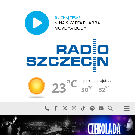
SŁUCHAJ TERAZ
NINA SKY FEAT. JABBA -
MOVE YA BODY
°C
jutro
pojutrze
23
°C
°C
30
32
Najlepiej po prostu do nas zadzwoń
Odwiedź nas na Facebook-u
Odwiedź nas na X
Odwiedź nas na Instagram-ie
Odwiedź nas na TikTok-u
Szukaj nas na Spotify
Wyślij do nas w
Szukaj