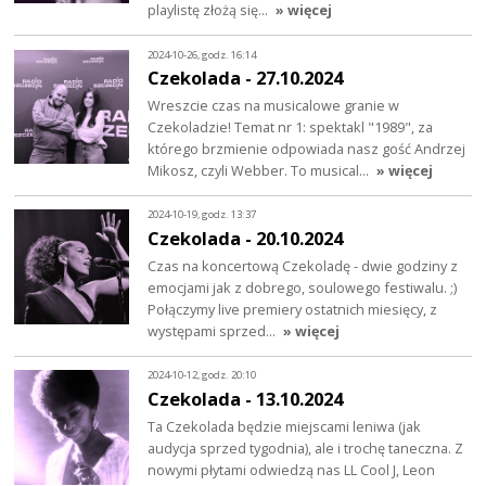
playlistę złożą się…
» więcej
2024-10-26, godz. 16:14
Czekolada - 27.10.2024
Wreszcie czas na musicalowe granie w
Czekoladzie! Temat nr 1: spektakl "1989", za
którego brzmienie odpowiada nasz gość Andrzej
Mikosz, czyli Webber. To musical…
» więcej
2024-10-19, godz. 13:37
Czekolada - 20.10.2024
Czas na koncertową Czekoladę - dwie godziny z
emocjami jak z dobrego, soulowego festiwalu. ;)
Połączymy live premiery ostatnich miesięcy, z
występami sprzed…
» więcej
2024-10-12, godz. 20:10
Czekolada - 13.10.2024
Ta Czekolada będzie miejscami leniwa (jak
audycja sprzed tygodnia), ale i trochę taneczna. Z
nowymi płytami odwiedzą nas LL Cool J, Leon