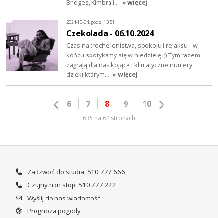
Bridges, Kimbra i…
» więcej
2024-10-04, godz. 13:51
Czekolada - 06.10.2024
Czas na trochę lenistwa, spokoju i relaksu - w
końcu spotykamy się w niedzielę. ;) Tym razem
zagrają dla nas kojące i klimatyczne numery,
dzięki którym…
» więcej
6
7
8
9
10
635 na 64 stronach
Zadzwoń do studia: 510 777 666
Czujny non stop: 510 777 222
Wyślij do nas wiadomość
Prognoza pogody