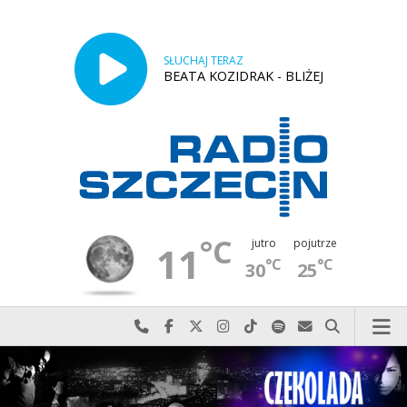
SŁUCHAJ TERAZ
BEATA KOZIDRAK - BLIŻEJ
°C
jutro
pojutrze
11
°C
°C
30
25
Najlepiej po prostu do nas zadzwoń
Odwiedź nas na Facebook-u
Odwiedź nas na X
Odwiedź nas na Instagram-ie
Odwiedź nas na TikTok-u
Szukaj nas na Spotify
Wyślij do nas w
Szukaj