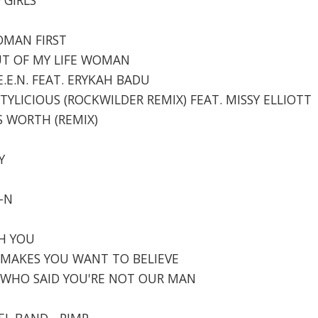
WOMAN FIRST
 OUT OF MY LIFE WOMAN
E.E.N. FEAT. ERYKAH BADU
OOTYLICIOUS (ROCKWILDER REMIX) FEAT. MISSY ELLIOTT
'S WORTH (REMIX)
Y
A-N
TH YOU
- MAKES YOU WANT TO BELIEVE
 - WHO SAID YOU'RE NOT OUR MAN
EL BAND - PIMP