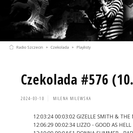
Radio Szczecin
»
Czekolada
»
Playlisty
Czekolada #576 (10
2024-03-10
MILENA MILEWSKA
12:03:24 00:03:02 GIZELLE SMITH & 
12:06:29 00:02:34 LIZZO - GOOD AS HELL
12:10:00 00:04:51 DONNA SUMMER - BAD