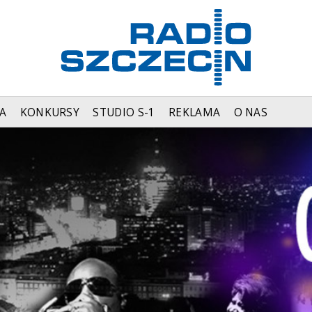
A
KONKURSY
STUDIO S-1
REKLAMA
O NAS