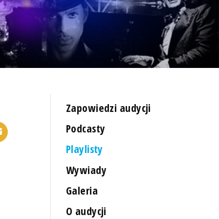
Zapowiedzi audycji
Podcasty
Playlisty
Wywiady
Galeria
O audycji