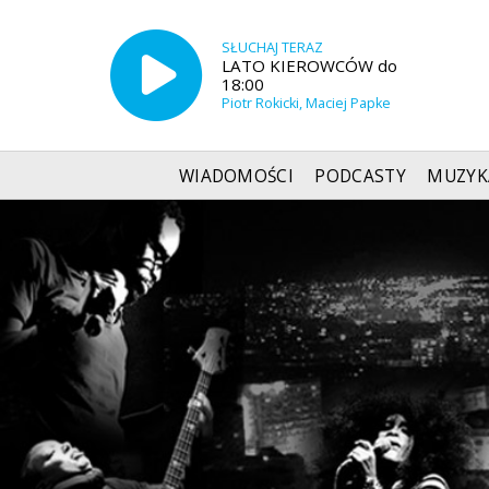
SŁUCHAJ TERAZ
LATO KIEROWCÓW do
18:00
Piotr Rokicki, Maciej Papke
WIADOMOŚCI
PODCASTY
MUZYK