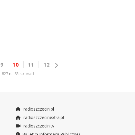
9
10
11
12
827 na 83 stronach
radioszczecin.pl
radioszczecinextra.pl
radioszczecin.tv
Biuletyn Informacji Publicznej