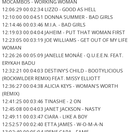
MOCAMBOS - WORKING WOMAN
12:06:29 00:02:34 LIZZO - GOOD AS HELL
12:10:00 00:04:51 DONNA SUMMER - BAD GIRLS
12:14:46 00:03:46 M.I.A. - BAD GIRLS
12:19:03 00:04:04 JAHEIM - PUT THAT WOMAN FIRST
12:23:05 00:03:19 JOE WILLIAMS - GET OUT OF MY LIFE
WOMAN
12:26:26 00:05:09 JANELLE MONÁE - Q.U.E.E.N. FEAT.
ERYKAH BADU
12:32:21 00:04:03 DESTINY'S CHILD - BOOTYLICIOUS
(ROCKWILDER REMIX) FEAT. MISSY ELLIOTT
12:36:27 00:04:38 ALICIA KEYS - WOMAN'S WORTH
(REMIX)
12:41:25 00:03:46 TINASHE - 2 ON
12:45:08 00:04:03 JANET JACKSON - NASTY
12:49:11 00:03:47 CIARA - LIKE A BOY
12:52:57 00:02:40 ETTA JAMES - W-O-M-A-N
13:02:40 00:05:04 IRENE CARA - FAME