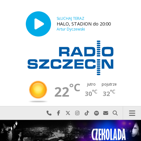
SŁUCHAJ TERAZ
HALO, STADION do 20:00
Artur Dyczewski
°C
jutro
pojutrze
22
°C
°C
30
32
Najlepiej po prostu do nas zadzwoń
Odwiedź nas na Facebook-u
Odwiedź nas na X
Odwiedź nas na Instagram-ie
Odwiedź nas na TikTok-u
Szukaj nas na Spotify
Wyślij do nas w
Szukaj