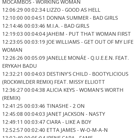
MOCAMBOS - WORKING WOMAN
12:06:29 00:02:34 LIZZO - GOOD AS HELL
12:10:00 00:04:51 DONNA SUMMER - BAD GIRLS
12:14:46 00:03:46 M.I.A. - BAD GIRLS
12:19:03 00:04:04 JAHEIM - PUT THAT WOMAN FIRST
12:23:05 00:03:19 JOE WILLIAMS - GET OUT OF MY LIFE
WOMAN
12:26:26 00:05:09 JANELLE MONÁE - Q.U.E.E.N. FEAT.
ERYKAH BADU
12:32:21 00:04:03 DESTINY'S CHILD - BOOTYLICIOUS
(ROCKWILDER REMIX) FEAT. MISSY ELLIOTT
12:36:27 00:04:38 ALICIA KEYS - WOMAN'S WORTH
(REMIX)
12:41:25 00:03:46 TINASHE - 2 ON
12:45:08 00:04:03 JANET JACKSON - NASTY
12:49:11 00:03:47 CIARA - LIKE A BOY
12:52:57 00:02:40 ETTA JAMES - W-O-M-A-N
13:02:40 00:05:04 IRENE CARA - FAME