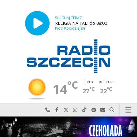
SŁUCHAJ TERAZ
RELIGIA NA FALI do 08:00
Piotr Kołodziejski
°C
jutro
pojutrze
14
°C
°C
27
22
Najlepiej po prostu do nas zadzwoń
Odwiedź nas na Facebook-u
Odwiedź nas na X
Odwiedź nas na Instagram-ie
Odwiedź nas na TikTok-u
Szukaj nas na Spotify
Wyślij do nas w
Szukaj