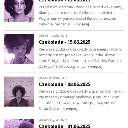
Przed nami ostatnia Czekolada przed wakacjami,
dlatego jest to ostatnia Czekolada niedzielna.
Pogra nam w rytmach disco! Będzie tanecznie,
barwnie, radośnie…
» więcej
2025-06-14, godz. 12:45
Czekolada - 15.06.2025
Pierwsza godzina Czekolady to premiery - w tym
temacie z nami Jenevieve, Wilsn, India Shawn,
Leon Bridges, Mark Ronson, czy Sabrina Claudio.
Za to po 13:00 pożegnamy…
» więcej
2025-06-06, godz. 23:51
Czekolada - 08.06.2025
Pierwszą godzinę Czekolady wypełnią premiery -
nie możemy pominąć piątkowej płyty Little Simz
"Lotus", a z nowymi utworami pojawią się też
Olivia Dean…
» więcej
2025-05-31, godz. 16:56
Czekolada - 01.06.2025