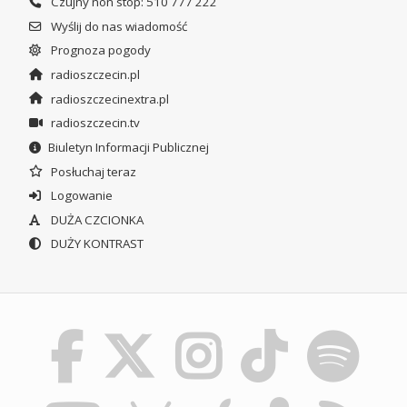
Czujny non stop: 510 777 222
Wyślij do nas wiadomość
Prognoza pogody
radioszczecin.pl
radioszczecinextra.pl
radioszczecin.tv
Biuletyn Informacji Publicznej
Posłuchaj teraz
Logowanie
DUŻA CZCIONKA
DUŻY KONTRAST