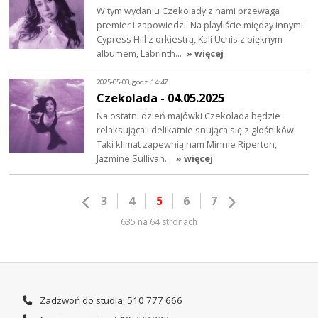
W tym wydaniu Czekolady z nami przewaga
premier i zapowiedzi. Na playliście między innymi
Cypress Hill z orkiestrą, Kali Uchis z pięknym
albumem, Labrinth…
» więcej
2025-05-03, godz. 14:47
Czekolada - 04.05.2025
Na ostatni dzień majówki Czekolada będzie
relaksująca i delikatnie snująca się z głośników.
Taki klimat zapewnią nam Minnie Riperton,
Jazmine Sullivan…
» więcej
3
4
5
6
7
635 na 64 stronach
Zadzwoń do studia: 510 777 666