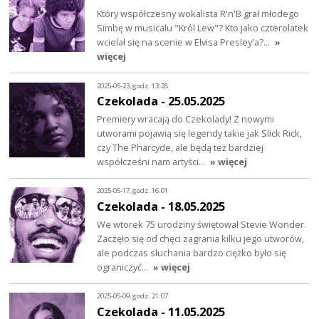
Który współczesny wokalista R'n'B grał młodego
Simbę w musicalu "Król Lew"? Kto jako czterolatek
wcielał się na scenie w Elvisa Presley'a?…
»
więcej
2025-05-23, godz. 13:28
Czekolada - 25.05.2025
Premiery wracają do Czekolady! Z nowymi
utworami pojawią się legendy takie jak Slick Rick,
czy The Pharcyde, ale będą też bardziej
współcześni nam artyści…
» więcej
2025-05-17, godz. 16:01
Czekolada - 18.05.2025
We wtorek 75 urodziny świętował Stevie Wonder.
Zaczęło się od chęci zagrania kilku jego utworów,
ale podczas słuchania bardzo ciężko było się
ograniczyć…
» więcej
2025-05-09, godz. 21:07
Czekolada - 11.05.2025