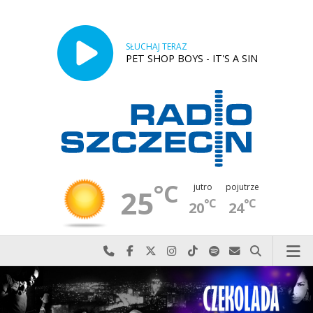
SŁUCHAJ TERAZ
PET SHOP BOYS - IT'S A SIN
°C
jutro
pojutrze
25
°C
°C
20
24
Najlepiej po prostu do nas zadzwoń
Odwiedź nas na Facebook-u
Odwiedź nas na X
Odwiedź nas na Instagram-ie
Odwiedź nas na TikTok-u
Szukaj nas na Spotify
Wyślij do nas w
Szukaj