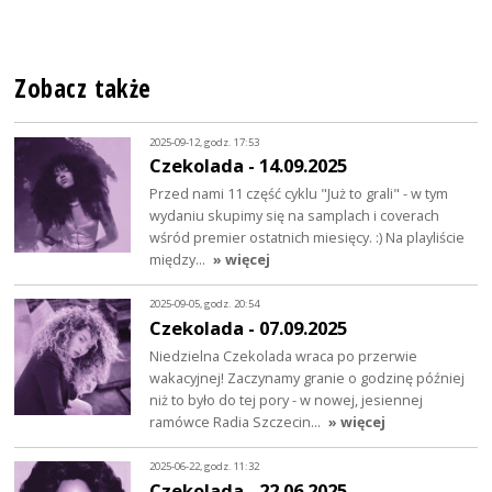
Zobacz także
2025-09-12, godz. 17:53
Czekolada - 14.09.2025
Przed nami 11 część cyklu "Już to grali" - w tym
wydaniu skupimy się na samplach i coverach
wśród premier ostatnich miesięcy. :) Na playliście
między…
» więcej
2025-09-05, godz. 20:54
Czekolada - 07.09.2025
Niedzielna Czekolada wraca po przerwie
wakacyjnej! Zaczynamy granie o godzinę później
niż to było do tej pory - w nowej, jesiennej
ramówce Radia Szczecin…
» więcej
2025-06-22, godz. 11:32
Czekolada - 22.06.2025