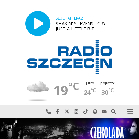
SŁUCHAJ TERAZ
SHAKIN' STEVENS - CRY
JUST A LITTLE BIT
°C
jutro
pojutrze
19
°C
°C
24
30
Najlepiej po prostu do nas zadzwoń
Odwiedź nas na Facebook-u
Odwiedź nas na X
Odwiedź nas na Instagram-ie
Odwiedź nas na TikTok-u
Szukaj nas na Spotify
Wyślij do nas w
Szukaj