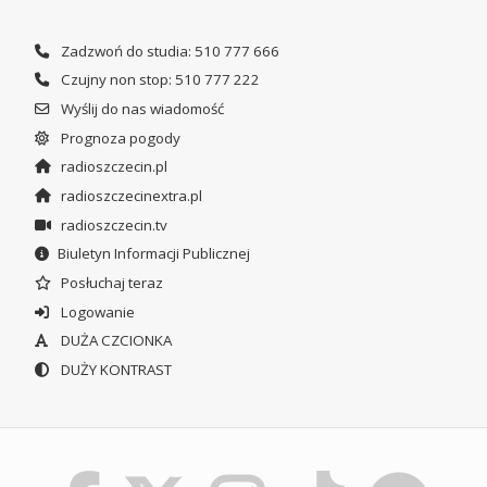
Zadzwoń do studia: 510 777 666
Czujny non stop: 510 777 222
Wyślij do nas wiadomość
Prognoza pogody
radioszczecin.pl
radioszczecinextra.pl
radioszczecin.tv
Biuletyn Informacji Publicznej
Posłuchaj teraz
Logowanie
DUŻA CZCIONKA
DUŻY KONTRAST