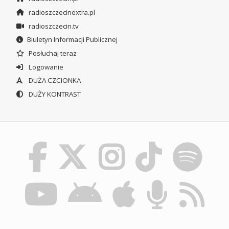
radioszczecinextra.pl
radioszczecin.tv
Biuletyn Informacji Publicznej
Posłuchaj teraz
Logowanie
DUŻA CZCIONKA
DUŻY KONTRAST