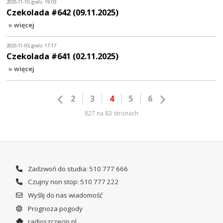
2025-11-10, godz. 19:03
Czekolada #642 (09.11.2025)
» więcej
2025-11-03, godz. 17:17
Czekolada #641 (02.11.2025)
» więcej
2
3
4
5
6
827 na 83 stronach
Zadzwoń do studia: 510 777 666
Czujny non stop: 510 777 222
Wyślij do nas wiadomość
Prognoza pogody
radioszczecin.pl