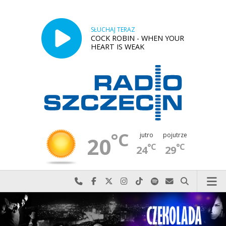
SŁUCHAJ TERAZ
COCK ROBIN - WHEN YOUR
HEART IS WEAK
°C
jutro
pojutrze
20
°C
°C
24
29
Najlepiej po prostu do nas zadzwoń
Odwiedź nas na Facebook-u
Odwiedź nas na X
Odwiedź nas na Instagram-ie
Odwiedź nas na TikTok-u
Szukaj nas na Spotify
Wyślij do nas w
Szukaj