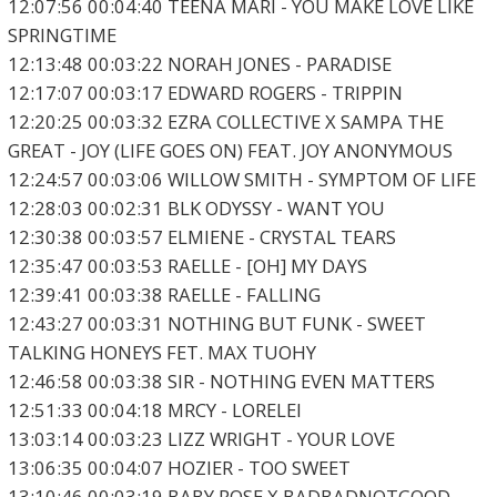
12:07:56 00:04:40 TEENA MARI - YOU MAKE LOVE LIKE
SPRINGTIME
12:13:48 00:03:22 NORAH JONES - PARADISE
12:17:07 00:03:17 EDWARD ROGERS - TRIPPIN
12:20:25 00:03:32 EZRA COLLECTIVE X SAMPA THE
GREAT - JOY (LIFE GOES ON) FEAT. JOY ANONYMOUS
12:24:57 00:03:06 WILLOW SMITH - SYMPTOM OF LIFE
12:28:03 00:02:31 BLK ODYSSY - WANT YOU
12:30:38 00:03:57 ELMIENE - CRYSTAL TEARS
12:35:47 00:03:53 RAELLE - [OH] MY DAYS
12:39:41 00:03:38 RAELLE - FALLING
12:43:27 00:03:31 NOTHING BUT FUNK - SWEET
TALKING HONEYS FET. MAX TUOHY
12:46:58 00:03:38 SIR - NOTHING EVEN MATTERS
12:51:33 00:04:18 MRCY - LORELEI
13:03:14 00:03:23 LIZZ WRIGHT - YOUR LOVE
13:06:35 00:04:07 HOZIER - TOO SWEET
13:10:46 00:03:19 BABY ROSE X BADBADNOTGOOD -