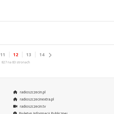
11
12
13
14
827 na 83 stronach
radioszczecin.pl
radioszczecinextra.pl
radioszczecin.tv
Biuletyn Informacji Publicznej