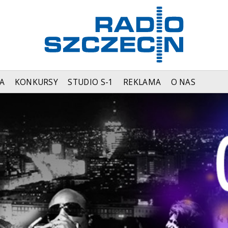
A
KONKURSY
STUDIO S-1
REKLAMA
O NAS