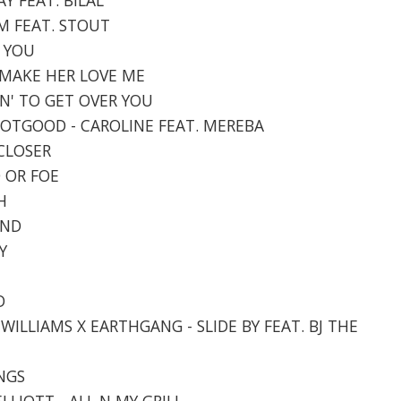
EM FEAT. STOUT
T YOU
A MAKE HER LOVE ME
IN' TO GET OVER YOU
DNOTGOOD - CAROLINE FEAT. MEREBA
 CLOSER
D OR FOE
H
IND
Y
D
 WILLIAMS X EARTHGANG - SLIDE BY FEAT. BJ THE
INGS
LLIOTT - ALL N MY GRILL