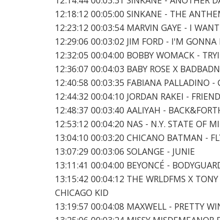
12:18:12 00:05:00 SINKANE - THE ANTH
12:23:12 00:03:54 MARVIN GAYE - I WAN
12:29:06 00:03:02 JIM FORD - I'M GONN
12:32:05 00:04:00 BOBBY WOMACK - TRY
12:36:07 00:04:03 BABY ROSE X BADBA
12:40:58 00:03:35 FABIANA PALLADINO -
12:44:32 00:04:10 JORDAN RAKEI - FRIEN
12:48:37 00:03:40 AALIYAH - BACK&FORT
12:53:12 00:04:20 NAS - N.Y. STATE OF M
13:04:10 00:03:20 CHICANO BATMAN - FL
13:07:29 00:03:06 SOLANGE - JUNIE
13:11:41 00:04:00 BEYONCÉ - BODYGUAR
13:15:42 00:04:12 THE WRLDFMS X TONY
CHICAGO KID
13:19:57 00:04:08 MAXWELL - PRETTY W
13:25:06 00:03:24 MISSY MISDEMEANOR E