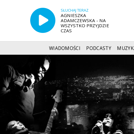
SŁUCHAJ TERAZ
AGNIESZKA
ADAMCZEWSKA - NA
WSZYSTKO PRZYJDZIE
CZAS
WIADOMOŚCI
PODCASTY
MUZYK