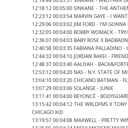
12:18:12 00:05:00 SINKANE - THE ANTH
12:23:12 00:03:54 MARVIN GAYE - I WAN
12:29:06 00:03:02 JIM FORD - I'M GONN
12:32:05 00:04:00 BOBBY WOMACK - TRY
12:36:07 00:04:03 BABY ROSE X BADBA
12:40:58 00:03:35 FABIANA PALLADINO -
12:44:32 00:04:10 JORDAN RAKEI - FRIEN
12:48:37 00:03:40 AALIYAH - BACK&FORT
12:53:12 00:04:20 NAS - N.Y. STATE OF M
13:04:10 00:03:20 CHICANO BATMAN - FL
13:07:29 00:03:06 SOLANGE - JUNIE
13:11:41 00:04:00 BEYONCÉ - BODYGUAR
13:15:42 00:04:12 THE WRLDFMS X TONY
CHICAGO KID
13:19:57 00:04:08 MAXWELL - PRETTY W
13:25:06 00:03:24 MISSY MISDEMEANOR E