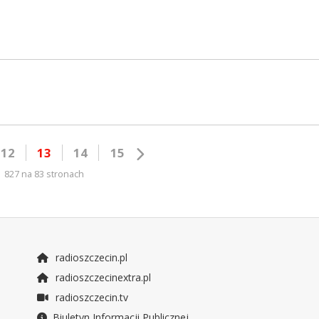
12
13
14
15
827 na 83 stronach
radioszczecin.pl
radioszczecinextra.pl
radioszczecin.tv
Biuletyn Informacji Publicznej