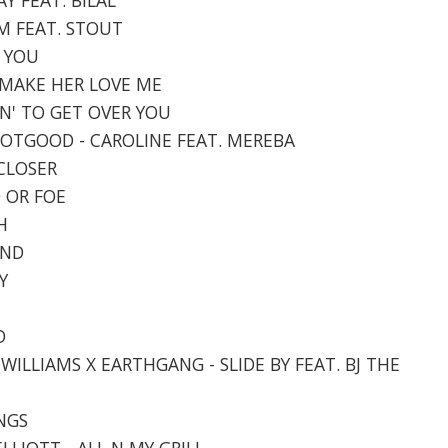
EM FEAT. STOUT
T YOU
A MAKE HER LOVE ME
IN' TO GET OVER YOU
DNOTGOOD - CAROLINE FEAT. MEREBA
 CLOSER
D OR FOE
H
IND
Y
D
 WILLIAMS X EARTHGANG - SLIDE BY FEAT. BJ THE
INGS
LLIOTT - ALL N MY GRILL