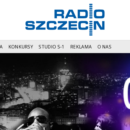
A
KONKURSY
STUDIO S-1
REKLAMA
O NAS